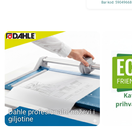
Bar kod: 5904966
Dahle profesionalni noževi i
giljotine