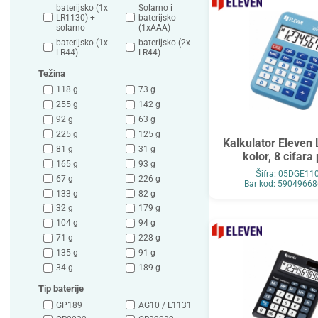
baterijsko (1x
Solarno i
LR1130) +
baterijsko
solarno
(1xAAA)
baterijsko (1x
baterijsko (2x
LR44)
LR44)
Težina
118 g
73 g
255 g
142 g
92 g
63 g
225 g
125 g
Kalkulator Eleven
81 g
31 g
kolor, 8 cifara
165 g
93 g
Šifra: 05DGE11
67 g
226 g
Bar kod: 5904966
133 g
82 g
32 g
179 g
104 g
94 g
71 g
228 g
135 g
91 g
34 g
189 g
Tip baterije
GP189
AG10 / L1131