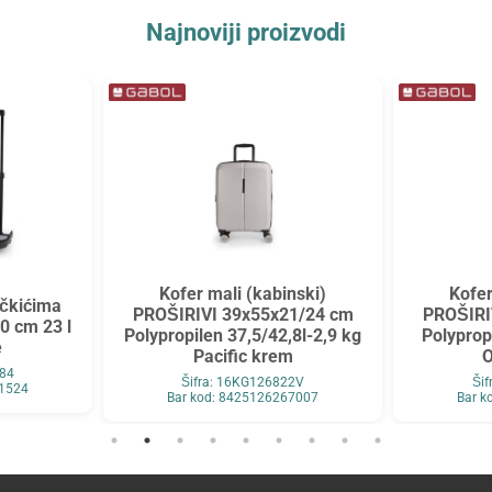
Najnoviji proizvodi
Kofer mali (kabinski)
Kofer
očkićima
PROŠIRIVI 39x55x21/24 cm
PROŠIRI
 cm 23 l
Polypropilen 37,5/42,8l-2,9 kg
Polyprop
e
Pacific krem
O
684
Šifra: 16KG126822V
Ši
61524
Bar kod: 8425126267007
Bar k