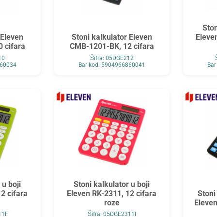
Ston
 Eleven
Stoni kalkulator Eleven
Eleve
 cifara
CMB-1201-BK, 12 cifara
10
Šifra: 05DGE212
860034
Bar kod: 5904966860041
Bar
 u boji
Stoni kalkulator u boji
2 cifara
Eleven RK-2311, 12 cifara
Stoni
roze
Eleven
11F
Šifra: 05DGE2311I