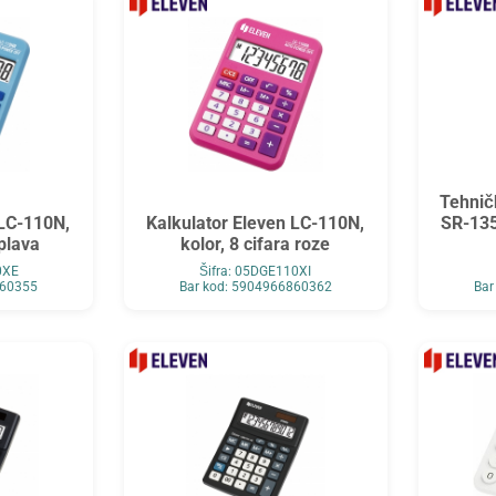
Tehnič
 LC-110N,
Kalkulator Eleven LC-110N,
SR-135
 plava
kolor, 8 cifara roze
0XE
Šifra: 05DGE110XI
860355
Bar kod: 5904966860362
Bar