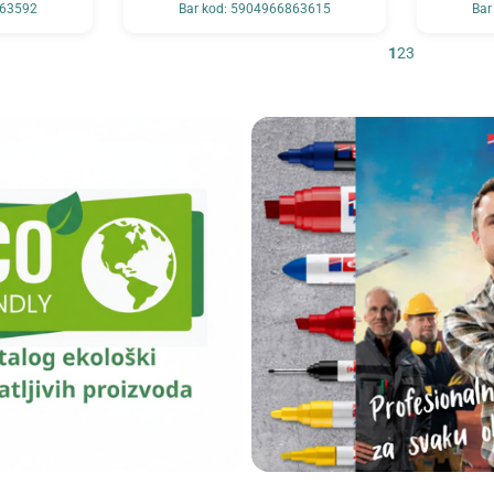
863592
Bar kod: 5904966863615
Bar
1
2
3