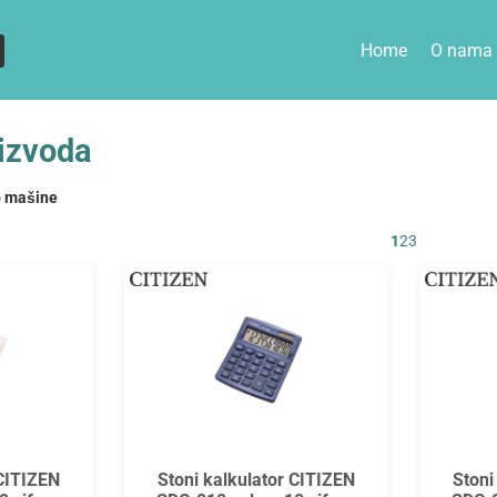
Home
O nama
izvoda
o mašine
1
2
3
 CITIZEN
Stoni kalkulator CITIZEN
Stoni