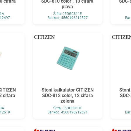
0 cifara
SDC-810 color , 10 cifara
SDC-8
plava
11A
Šifra: 05DGC811E
212497
Bar kod: 4560196212527
Bar
 CITIZEN
Stoni kalkulator CITIZEN
Stoni
2 cifara
SDC-812 color, 12 cifara
SDC-8
zelena
13A
Šifra: 05DGC813F
212619
Bar kod: 4560196212671
Bar