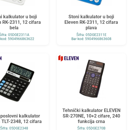
i kalkulator u boji
Stoni kalkulator u boji
n RK-2311, 12 cifara
Eleven RK-2311, 12 cifara
bela
plava
Šifra: 05DGE2311A
Šifra: 05DGE2311E
 kod: 5904966863622
Bar kod: 5904966863608
Tehnički kalkulator ELEVEN
 poslovni kalkulator
SR-270NE, 10+2 cifare, 240
 TLT-2348, 12 cifara
funkcija crna
Šifra: 05DGE2348
Šifra: 05DGE270B