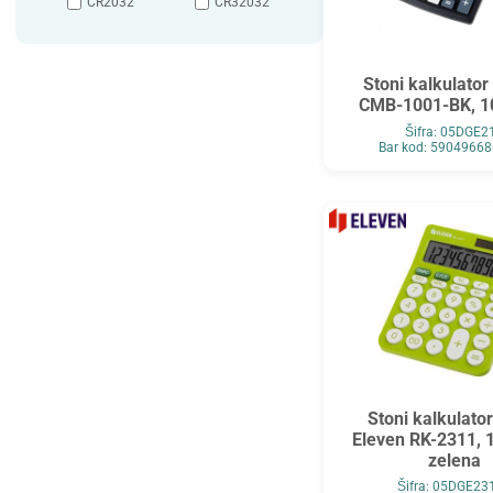
CR2032
CR32032
Stoni kalkulator
CMB-1001-BK, 10
Šifra: 05DGE2
Bar kod: 5904966
Stoni kalkulator
Eleven RK-2311, 1
zelena
Šifra: 05DGE23