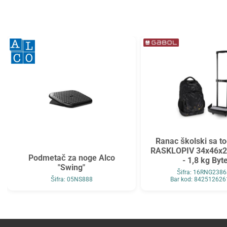
Ranac školski sa t
RASKLOPIV 34x46x20
Podmetač za noge Alco
- 1,8 kg Byt
"Swing"
Šifra: 16RNG238
Šifra: 05NS888
Bar kod: 84251262