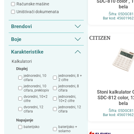
SDC-810 color , 1
Računske mašine
bela
Uništivači dokumenata
Šifra: 05DGC8
Bar kod: 4560196
Brendovi
Citizen
Boje
Eleven
Karakteristike
MAUL
Kalkulatori
Displej
jednoredni, 10
jednoredni, 8 +
cifara
2 cifre
jednoredni, 10
jednoredni, 8
cifara, preklopiv
cifara
Stoni kalkulator
dvoredni, 10+2
jednoredni,
SDC-812 color, 1
cifre
10+2 cifre
bela
dvoredni, 12
jednoredni, 12
Šifra: 05DGC8
cifara
cifara
Bar kod: 4560196
Napajanje
baterijsko
baterijsko +
solarno