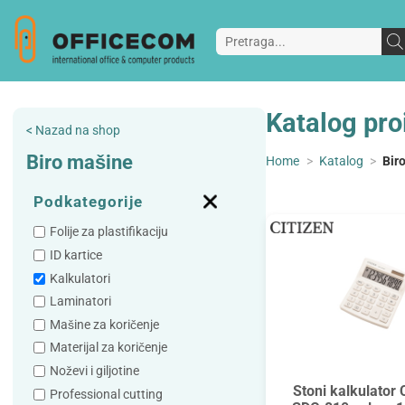
Katalog pro
< Nazad na shop
Biro mašine
Home
>
Katalog
>
Bir
Podkategorije
Folije za plastifikaciju
ID kartice
Kalkulatori
Laminatori
Mašine za koričenje
Materijal za koričenje
Noževi i giljotine
Stoni kalkulator
Professional cutting