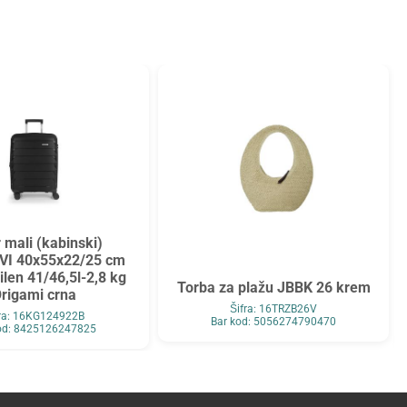
 mali (kabinski)
VI 40x55x22/25 cm
ilen 41/46,5l-2,8 kg
Torba za plažu JBBK 26 krem
rigami crna
Šifra: 16TRZB26V
fra: 16KG124922B
Bar kod: 5056274790470
od: 8425126247825