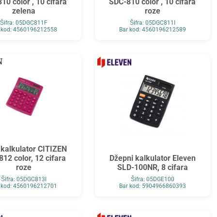
10 color , 10 cifara
SDC-810 color , 10 cifara
zelena
roze
Šifra: 05DGC811F
Šifra: 05DGC811I
 kod: 4560196212558
Bar kod: 4560196212589
 kalkulator CITIZEN
12 color, 12 cifara
Džepni kalkulator Eleven
roze
SLD-100NR, 8 cifara
Šifra: 05DGC813I
Šifra: 05DGE100
 kod: 4560196212701
Bar kod: 5904966860393