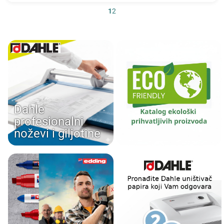
1
2
Dahle
profesionalni
noževi i giljotine