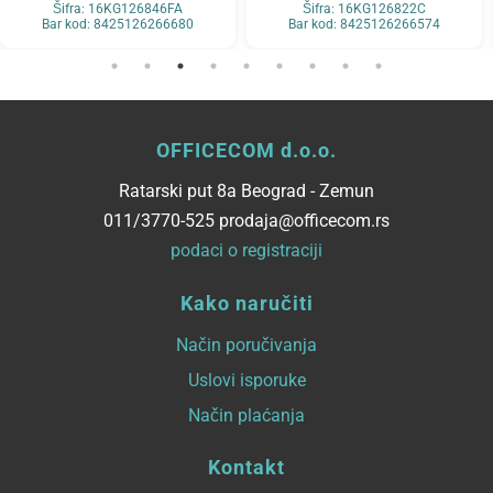
Šifra: 16KG126846FA
Šifra: 16KG126822C
Bar kod: 8425126266680
Bar kod: 8425126266574
OFFICECOM d.o.o.
Ratarski put 8a Beograd - Zemun
011/3770-525 prodaja@officecom.rs
podaci o registraciji
Kako naručiti
Način poručivanja
Uslovi isporuke
Način plaćanja
Kontakt