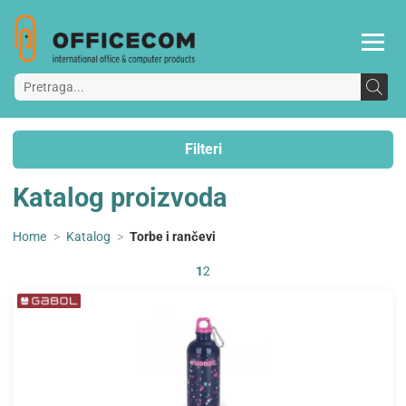
Filteri
Katalog proizvoda
Home
>
Katalog
>
Torbe i rančevi
1
2