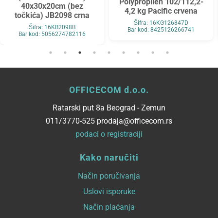
Polypropilen 102/112,2-
40x30x20cm (bez
4,2 kg Pacific crvena
točkića) JB2098 crna
Šifra: 16KG126847D
Šifra: 16KB2098B
Bar kod: 8425126266741
Bar kod: 5056274782116
OFFICECOM d.o.o.
Ratarski put 8a Beograd - Zemun
011/3770-525 prodaja@officecom.rs
podaci o registraciji
Kako naručiti
Način poručivanja
Uslovi isporuke
Način plaćanja