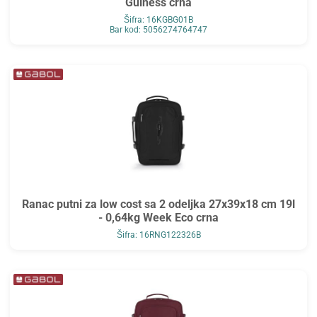
Guiness crna
Šifra: 16KGBG01B
Bar kod: 5056274764747
Ranac putni za low cost sa 2 odeljka 27x39x18 cm 19l
- 0,64kg Week Eco crna
Šifra: 16RNG122326B