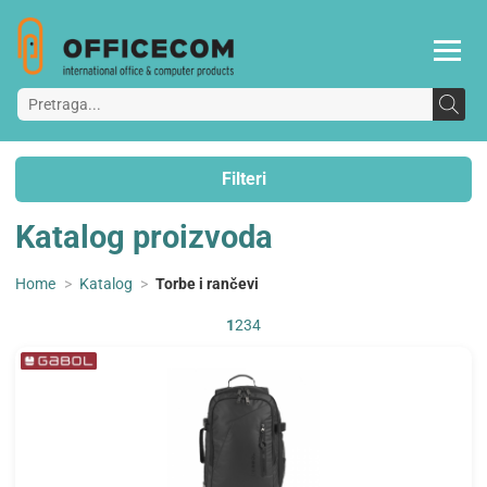
Filteri
Katalog proizvoda
Home
>
Katalog
>
Torbe i rančevi
1
2
3
4