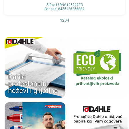
Šifra: 16RNG125227EB
Bar kod: 8425126256889
1
2
3
4
Dahle
profesionalni
noževi i giljotine