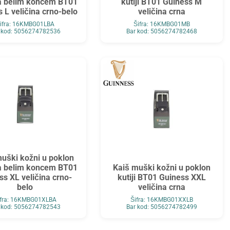
sa belim koncem BT01
kutiji BT01 Guiness M
 L veličina crno-belo
veličina crna
ifra: 16KMBG01LBA
Šifra: 16KMBG01MB
 kod: 5056274782536
Bar kod: 5056274782468
uški kožni u poklon
sa belim koncem BT01
Kaiš muški kožni u poklon
ss XL veličina crno-
kutiji BT01 Guiness XXL
belo
veličina crna
ifra: 16KMBG01XLBA
Šifra: 16KMBG01XXLB
 kod: 5056274782543
Bar kod: 5056274782499