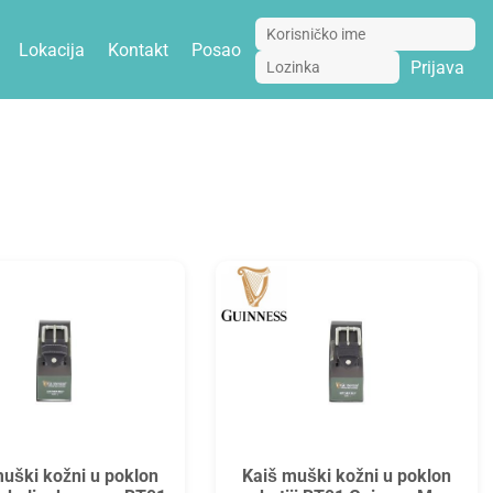
Lokacija
Kontakt
Posao
Prijava
uški kožni u poklon
Kaiš muški kožni u poklon