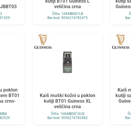
kutiji BT01 Guiness L
kutiji 
i JBBT03
veličina crna
Guiness
03
Šifra: 16KMBG01LB
Š
091529
Bar kod: 5056274782475
Bar
u poklon
Kaiš m
ncem BT01
Kaiš muški kožni u poklon
kutiji 
na crno-
kutiji BT01 Guiness XL
Guine
veličina crna
1MBA
Šifra: 16KMBG01XLB
Š
782529
Bar kod: 5056274782482
Bar