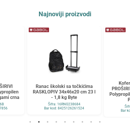
Najnoviji proizvodi
Kofer
ŠIRIVI
Ranac školski sa točkićima
PROŠIRI
ypropilen
RASKLOPIV 34x46x20 cm 23 l
Polypropi
igami crna
- 1,8 kg Byte
P
46B
Šifra: 16RNG238684
Ši
47856
Bar kod: 8425126261524
Bar k