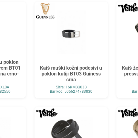
u poklon
ncem BT01
Kaiš muški kožni podesivi u
Kaiš že
ina crno-
poklon kutiji BT03 Guiness
presv
crna
XXLBA
Šifra: 16KMBG03B
782550
Bar kod: 5056274783830
Bar