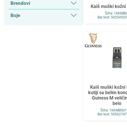
Brendovi
Kaiš muški kožn
Guinness
Šifra: 16KMB
Boje
Bar kod: 5055492
Verde
Kaiš muški kožni 
kutiji sa belim ko
Guiness M veliči
belo
Šifra: 16KMBG0
Bar kod: 5056274