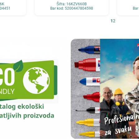
56K
Šifra: 16KZV660B
804451
Bar kod: 5200447804598
Bar
1
2