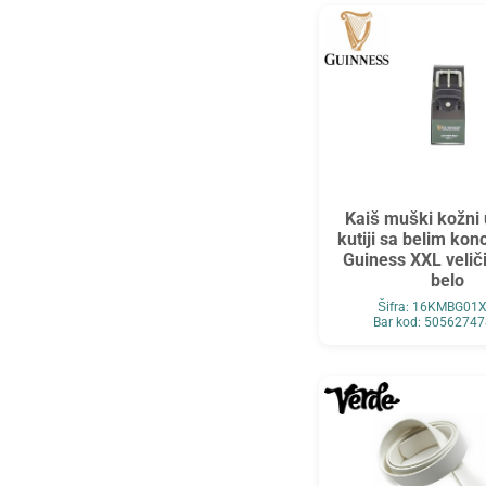
Kaiš muški kožni 
kutiji sa belim ko
Guiness XXL velič
belo
Šifra: 16KMBG01
Bar kod: 5056274