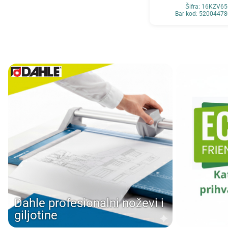
Šifra: 16KZV6
Bar kod: 5200447
Dahle profesionalni noževi i
giljotine