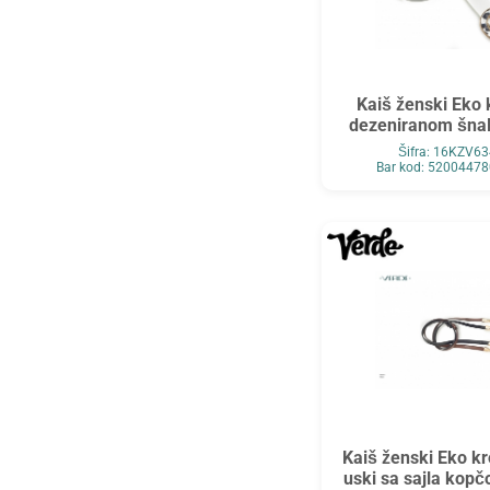
Kaiš ženski Eko 
dezeniranom šna
Šifra: 16KZV6
Bar kod: 5200447
Kaiš ženski Eko k
uski sa sajla kop