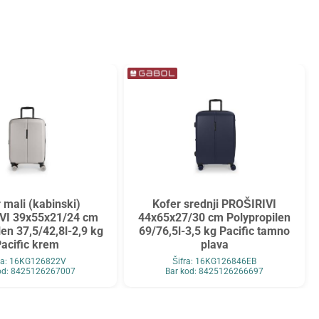
 mali (kabinski)
Kofer srednji PROŠIRIVI
VI 39x55x21/24 cm
44x65x27/30 cm Polypropilen
len 37,5/42,8l-2,9 kg
69/76,5l-3,5 kg Pacific tamno
acific krem
plava
fra: 16KG126822V
Šifra: 16KG126846EB
od: 8425126267007
Bar kod: 8425126266697