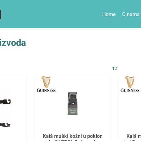
Home
O nama
izvoda
1
2
Kaiš muški kožni u poklon
Kaiš m