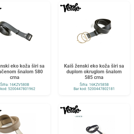
nski eko koža širi sa
Kaiš ženski eko koža širi sa
učenom šnalom 580
duplom okruglom šnalom
crna
585 crna
Šifra: 16KZV580B
Šifra: 16KZV585B
 kod: 5200447801962
Bar kod: 5200447802181