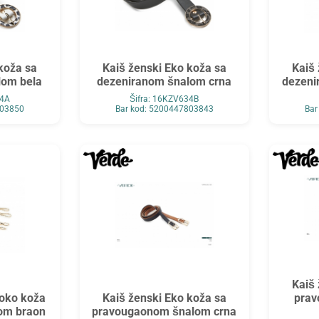
koža sa
Kaiš ženski Eko koža sa
Kaiš 
lom bela
dezeniranom šnalom crna
dezeni
34A
Šifra: 16KZV634B
803850
Bar kod: 5200447803843
Bar
Kaiš 
roko koža
Kaiš ženski Eko koža sa
pra
čom braon
pravougaonom šnalom crna