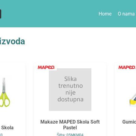
Home
O nama
izvoda
Makaze MAPED Skola Soft
Gumic
 Skola
Pastel
03
Šifra: 05MKM04