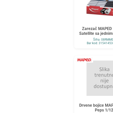
Zarezač MAPED 
Satellite sa jedni
Šifra: 08RMM
Bar kod: 3154145
Drvene bojice MA
Peps 1/1