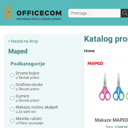
Katalog pro
< Nazad na shop
Maped
Home
Podkategorije
Drvene bojice
u Školski pribor
Grafitne olovke
u Školski pribor
Gumice
u Školski pribor
Makaze, noževi, skalpeli
u Za radni sto
Mastila i ulošci
Makaze MAPED
u Pribor za pisanje
Šifra: 05MKM