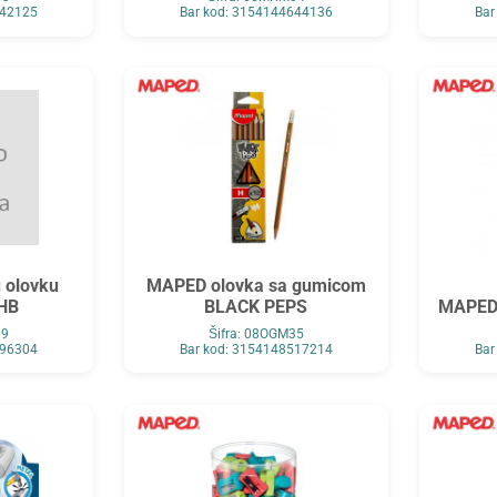
642125
Bar kod: 3154144644136
Bar
 olovku
MAPED olovka sa gumicom
HB
BLACK PEPS
MAPED
09
Šifra: 08OGM35
596304
Bar kod: 3154148517214
Bar