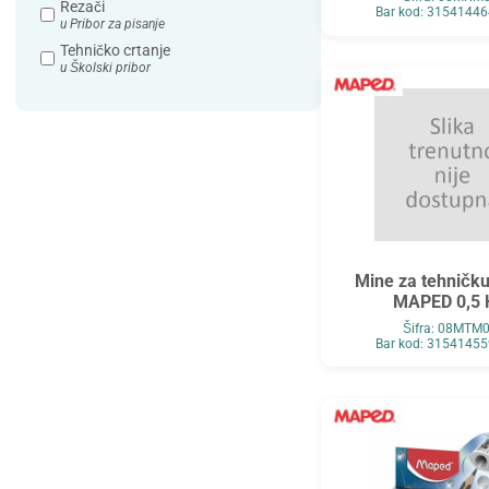
Rezači
Bar kod: 3154144
u Pribor za pisanje
Tehničko crtanje
u Školski pribor
Mine za tehničku
MAPED 0,5 
Šifra: 08MTM
Bar kod: 3154145