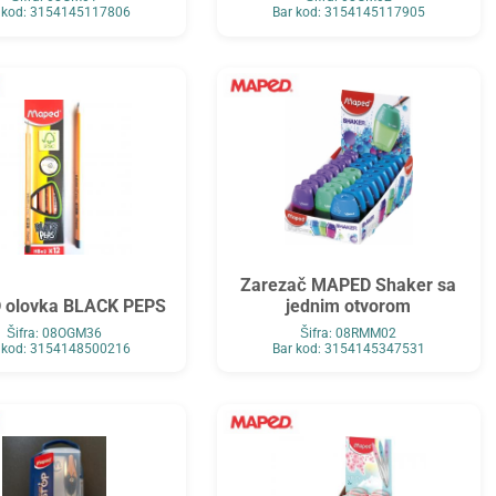
 kod: 3154145117806
Bar kod: 3154145117905
Zarezač MAPED Shaker sa
 olovka BLACK PEPS
jednim otvorom
Šifra: 08OGM36
Šifra: 08RMM02
 kod: 3154148500216
Bar kod: 3154145347531