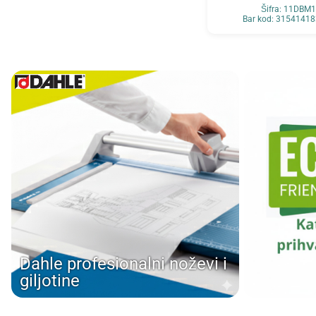
Šifra: 11DBM
Bar kod: 3154141
Dahle profesionalni noževi i
giljotine