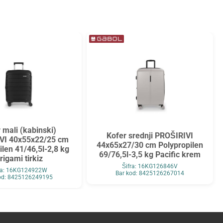
 mali (kabinski)
Kofer srednji PROŠIRIVI
VI 40x55x22/25 cm
44x65x27/30 cm Polypropilen
ilen 41/46,5l-2,8 kg
69/76,5l-3,5 kg Pacific krem
rigami tirkiz
Šifra: 16KG126846V
ra: 16KG124922W
Bar kod: 8425126267014
od: 8425126249195