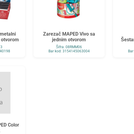
metalni
Zarezač MAPED Vivo sa
m otvorom
jednim otvorom
Šesta
03
Šifra: 08RMM06
340198
Bar kod: 3154145063004
Bar
PED Color
2