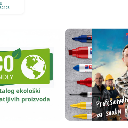
18
832123