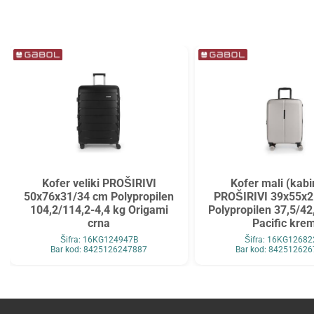
Kofer veliki PROŠIRIVI
Kofer mali (kabi
50x76x31/34 cm Polypropilen
PROŠIRIVI 39x55x2
104,2/114,2-4,4 kg Origami
Polypropilen 37,5/42
crna
Pacific kre
Šifra: 16KG124947B
Šifra: 16KG1268
Bar kod: 8425126247887
Bar kod: 84251262