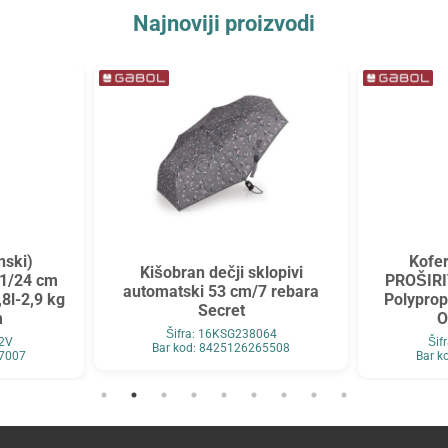
Najnoviji proizvodi
nski)
Kofer
Kišobran dečji sklopivi
1/24 cm
PROŠIRI
automatski 53 cm/7 rebara
,8l-2,9 kg
Polyprop
Secret
m
O
Šifra: 16KSG238064
22V
Šif
Bar kod: 8425126265508
67007
Bar k