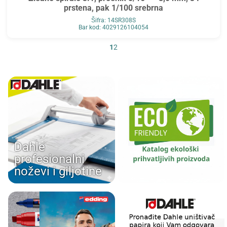
prstena, pak 1/100 srebrna
Šifra: 14SR308S
Bar kod: 4029126104054
1
2
Dahle
profesionalni
noževi i giljotine