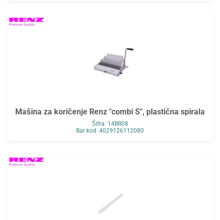
Mašina za koričenje Renz "combi S", plastična spirala
Šifra: 14BR08
Bar kod: 4029126112080