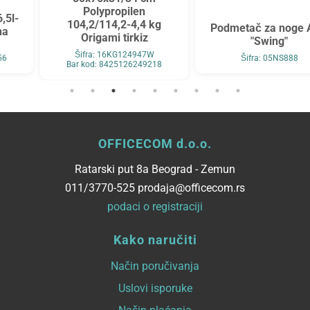
Polypropilen
104,2/114,2-4,4 kg
Podmetač za noge Alco
Origami tirkiz
"Swing"
Šifra: 16KG124947W
Šifra: 05NS888
Bar kod: 8425126249218
OFFICECOM d.o.o.
Ratarski put 8a Beograd - Zemun
011/3770-525 prodaja@officecom.rs
podaci o registraciji
Kako naručiti
Način poručivanja
Uslovi isporuke