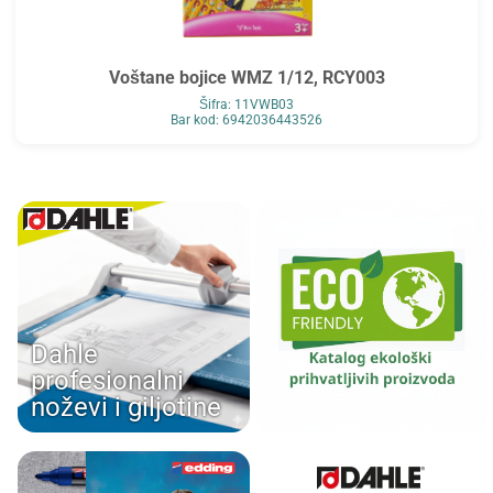
Voštane bojice WMZ 1/12, RCY003
Šifra: 11VWB03
Bar kod: 6942036443526
Dahle
profesionalni
noževi i giljotine