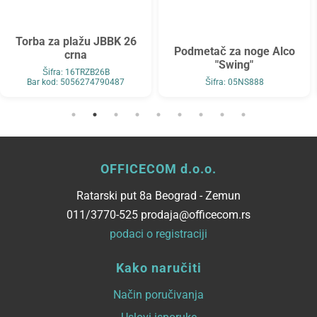
Kofer srednji PROŠIRIVI
44x65x27/30 cm
Polypropilen 69/76,5l-3,5
Podmetač za noge Alco
kg Pacific siva
"Swing"
Šifra: 16KG126846C
Šifra: 05NS888
Bar kod: 8425126266642
OFFICECOM d.o.o.
Ratarski put 8a Beograd - Zemun
011/3770-525 prodaja@officecom.rs
podaci o registraciji
Kako naručiti
Način poručivanja