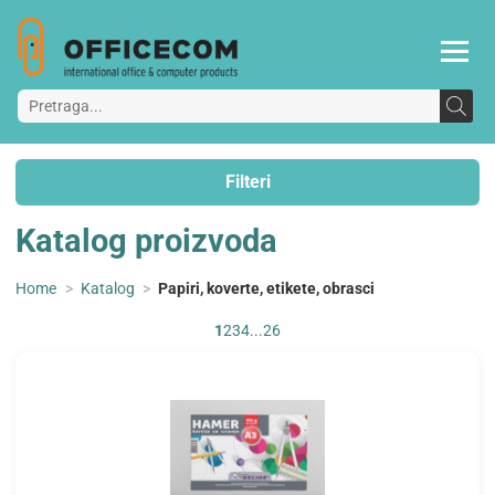
Filteri
Katalog proizvoda
Home
>
Katalog
>
Papiri, koverte, etikete, obrasci
1
2
3
4
...
26