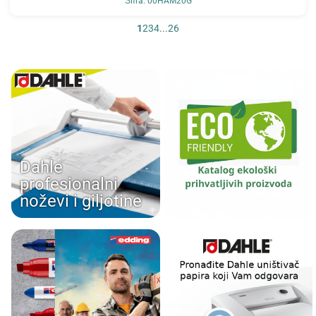
Šifra: 00HAM20G
1
2
3
4
...
26
Dahle
profesionalni
noževi i giljotine