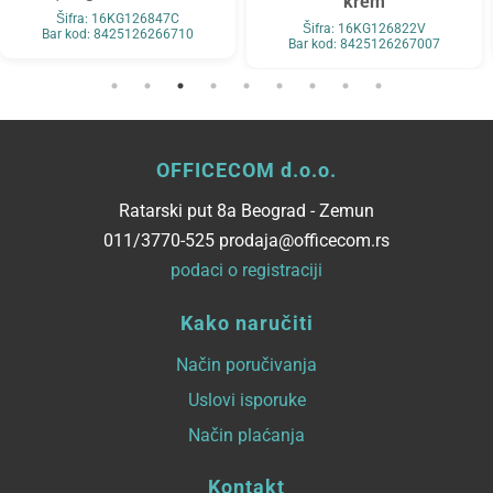
krem
Šifra: 16KG126847C
Šifra: 16KG126822V
Bar kod: 8425126266710
Bar kod: 8425126267007
OFFICECOM d.o.o.
Ratarski put 8a Beograd - Zemun
011/3770-525 prodaja@officecom.rs
podaci o registraciji
Kako naručiti
Način poručivanja
Uslovi isporuke
Način plaćanja
Kontakt