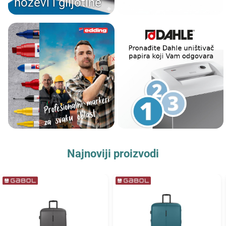
noževi i giljotine
Najnoviji proizvodi