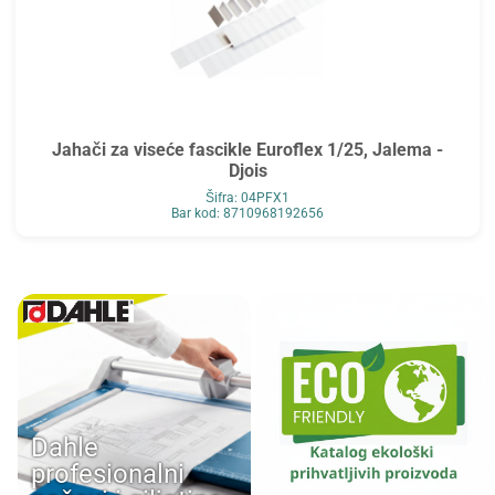
Jahači za viseće fascikle Euroflex 1/25, Jalema -
Djois
Šifra: 04PFX1
Bar kod: 8710968192656
Dahle
profesionalni