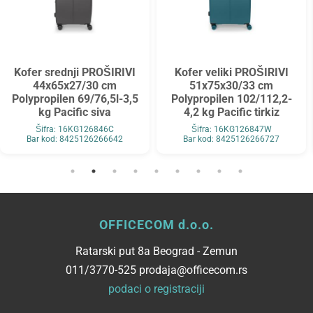
Kofer srednji PROŠIRIVI
Kofer veliki PROŠIRIVI
44x65x27/30 cm
51x75x30/33 cm
Polypropilen 69/76,5l-3,5
Polypropilen 102/112,2-
kg Pacific siva
4,2 kg Pacific tirkiz
Šifra: 16KG126846C
Šifra: 16KG126847W
Bar kod: 8425126266642
Bar kod: 8425126266727
OFFICECOM d.o.o.
Ratarski put 8a Beograd - Zemun
011/3770-525 prodaja@officecom.rs
podaci o registraciji