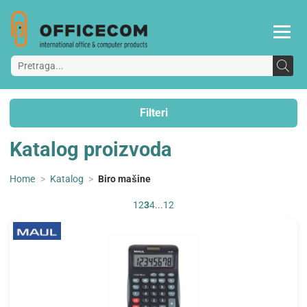
Filteri
Katalog proizvoda
Home
>
Katalog
>
Biro mašine
1
2
3
4
...
12