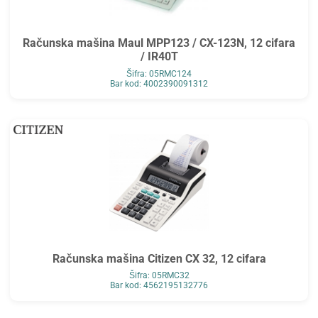
Računska mašina Maul MPP123 / CX-123N, 12 cifara
/ IR40T
Šifra: 05RMC124
Bar kod: 4002390091312
Računska mašina Citizen CX 32, 12 cifara
Šifra: 05RMC32
Bar kod: 4562195132776