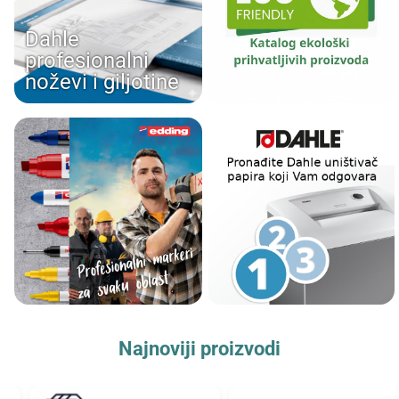
Dahle
profesionalni
noževi i giljotine
Najnoviji proizvodi