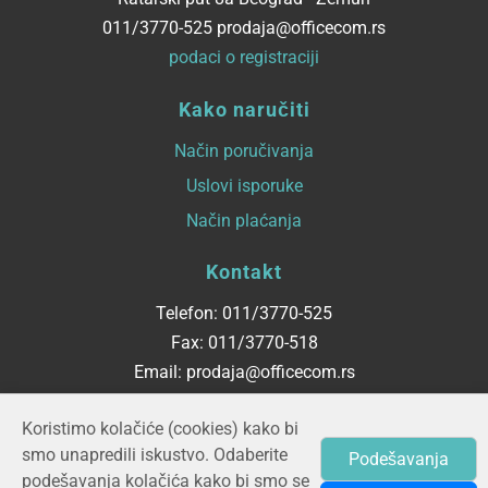
011/3770-525 prodaja@officecom.rs
podaci o registraciji
Kako naručiti
Način poručivanja
Uslovi isporuke
Način plaćanja
Kontakt
Telefon: 011/3770-525
Fax: 011/3770-518
Email: prodaja@officecom.rs
Radno vreme
Koristimo kolačiće (cookies) kako bi
smo unapredili iskustvo. Odaberite
Podešavanja
ponedeljak - petak
podešavanja kolačića kako bi smo se