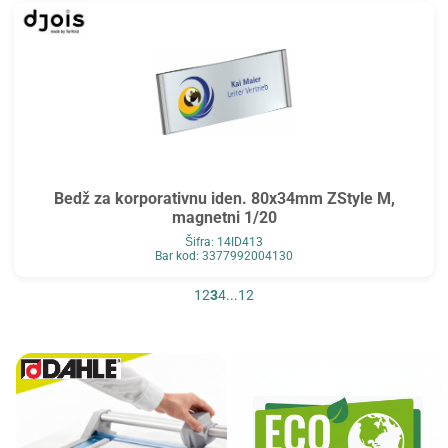
Bedž za korporativnu iden. 80x34mm ZStyle M,
magnetni 1/20
Šifra: 14ID413
Bar kod: 3377992004130
1
2
3
4
...
12