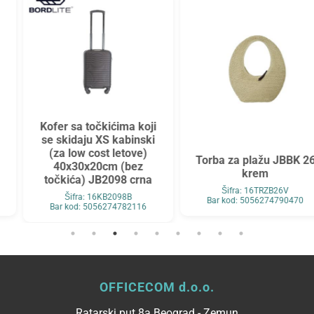
Kofer sa točkićima koji
se skidaju XS kabinski
(za low cost letove)
Torba za plažu JBBK 26
40x30x20cm (bez
krem
točkića) JB2098 crna
Šifra: 16TRZB26V
Šifra: 16KB2098B
Bar kod: 5056274790470
Bar kod: 5056274782116
OFFICECOM d.o.o.
Ratarski put 8a Beograd - Zemun