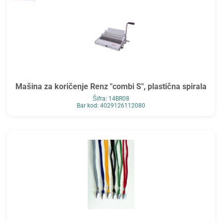
Mašina za koričenje Renz "combi S", plastična spirala
Šifra: 14BR08
Bar kod: 4029126112080