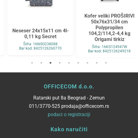
Kofer veliki PROŠIRIVI
50x76x31/34 cm
Polypropilen
Neseser 24x15x11 cm 4l-
104,2/114,2-4,4 kg
0,11 kg Secret
Origami tirkiz
Šifra: 16NSG238088
Šifra: 16KG124947W
Bar kod: 8425126260770
Bar kod: 8425126249218
OFFICECOM d.o.o.
Ratarski put 8a Beograd - Zemun
011/3770-525 prodaja@officecom.rs
podaci o registraciji
Kako naručiti