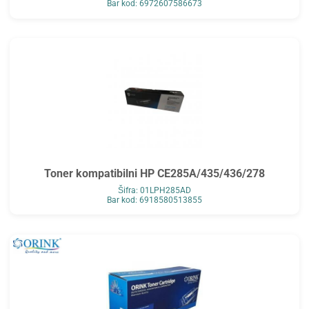
Bar kod: 6972607586673
Toner kompatibilni HP CE285A/435/436/278
Šifra: 01LPH285AD
Bar kod: 6918580513855