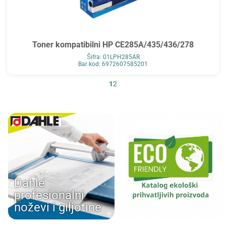
Toner kompatibilni HP CE285A/435/436/278
Šifra: 01LPH285AR
Bar kod: 6972607585201
1
2
Dahle
profesionalni
noževi i giljotine