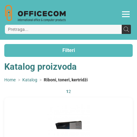
Filteri
Katalog proizvoda
Home
>
Katalog
>
Riboni, toneri, kertridži
1
2