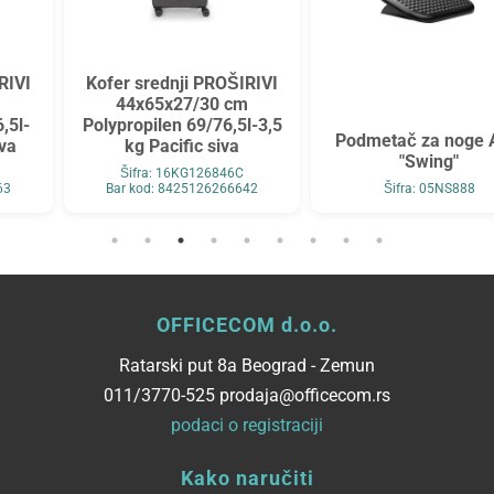
Kofer srednji PROŠIRIVI
44x65x27/30 cm
Polypropilen 69/76,5l-3,5
Podmetač za noge Alco
kg Pacific siva
"Swing"
Šifra: 16KG126846C
Bar kod: 8425126266642
Šifra: 05NS888
OFFICECOM d.o.o.
Ratarski put 8a Beograd - Zemun
011/3770-525 prodaja@officecom.rs
podaci o registraciji
Kako naručiti