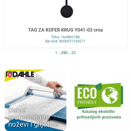
TAG ZA KOFER KRUG Y041-03 crna
Šifra: 16AR6078B
Bar kod: 8606031538271
1
...
4
5
6
...
32
Dahle
profesionalni
noževi i giljotine