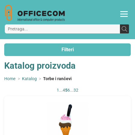
Filteri
Katalog proizvoda
Home
>
Katalog
>
Torbe i rančevi
1
...
4
5
6
...
32