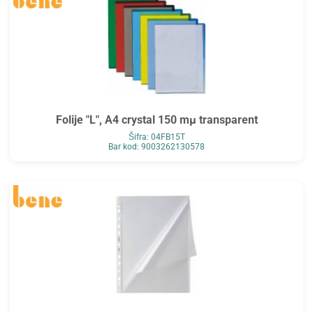
Folije "L", A4 crystal 150 mµ transparent
Šifra: 04FB15T
Bar kod: 9003262130578