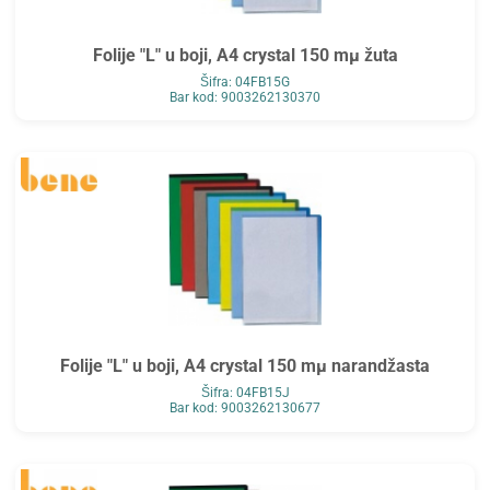
Folije "L" u boji, A4 crystal 150 mµ žuta
Šifra: 04FB15G
Bar kod: 9003262130370
Folije "L" u boji, A4 crystal 150 mµ narandžasta
Šifra: 04FB15J
Bar kod: 9003262130677