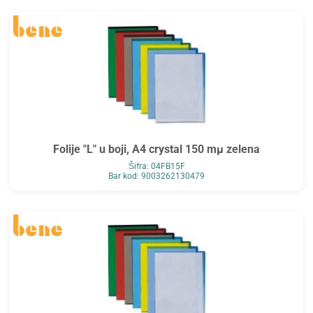
Folije "L" u boji, A4 crystal 150 mµ zelena
Šifra: 04FB15F
Bar kod: 9003262130479