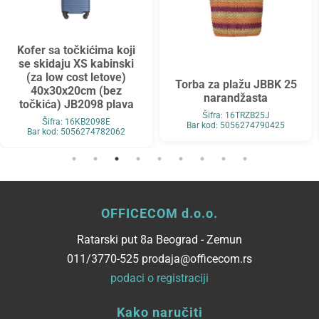
Kofer sa točkićima koji
se skidaju XS kabinski
(za low cost letove)
Torba za plažu JBBK 25
40x30x20cm (bez
narandžasta
točkića) JB2098 plava
Šifra: 16TRZB25J
Šifra: 16KB2098E
Bar kod: 5056274790425
Bar kod: 5056274782062
OFFICECOM d.o.o.
Ratarski put 8a Beograd - Zemun
011/3770-525 prodaja@officecom.rs
podaci o registraciji
Kako naručiti