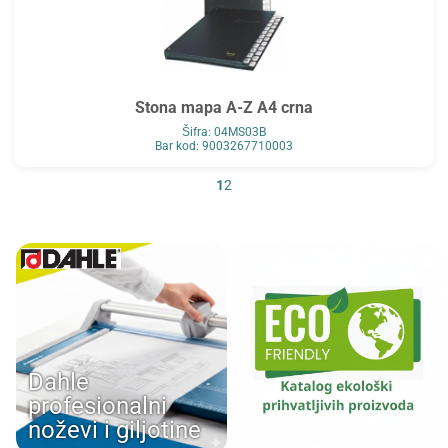
Stona mapa A-Z A4 crna
Šifra: 04MS03B
Bar kod: 9003267710003
1
2
Dahle
profesionalni
noževi i giljotine