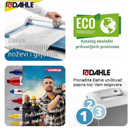
Dahle
profesionalni
noževi i giljotine