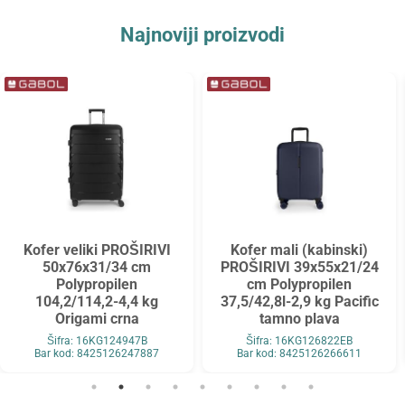
Najnoviji proizvodi
Kofer veliki PROŠIRIVI
Kofer mali (kabinski)
50x76x31/34 cm
PROŠIRIVI 39x55x21/24
Polypropilen
cm Polypropilen
104,2/114,2-4,4 kg
37,5/42,8l-2,9 kg Pacific
Origami crna
tamno plava
Šifra: 16KG124947B
Šifra: 16KG126822EB
Bar kod: 8425126247887
Bar kod: 8425126266611