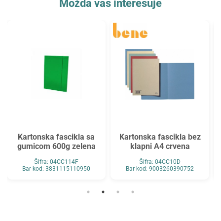
Možda vas interesuje
Kartonska fascikla sa
Kartonska fascikla bez
gumicom 600g zelena
klapni A4 crvena
Šifra: 04CC114F
Šifra: 04CC10D
Bar kod: 3831115110950
Bar kod: 9003260390752