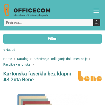
Filteri
< Nazad
Home
>
Katalog
>
Arhiviranje i odlaganje dokumentacije
>
Fascikle kartonske
>
Kartonska fascikla bez klapni
A4 žuta Bene