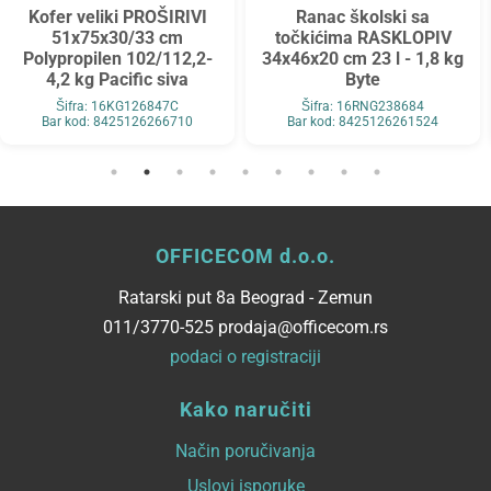
Kofer veliki PROŠIRIVI
Ranac školski sa
51x75x30/33 cm
točkićima RASKLOPIV
Polypropilen 102/112,2-
34x46x20 cm 23 l - 1,8 kg
4,2 kg Pacific siva
Byte
Šifra: 16KG126847C
Šifra: 16RNG238684
Bar kod: 8425126266710
Bar kod: 8425126261524
OFFICECOM d.o.o.
Ratarski put 8a Beograd - Zemun
011/3770-525 prodaja@officecom.rs
podaci o registraciji
Kako naručiti
Način poručivanja
Uslovi isporuke