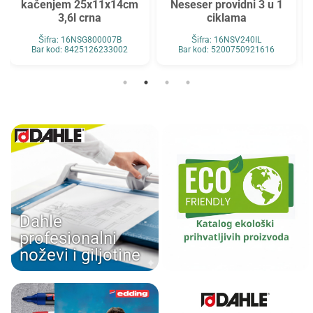
kačenjem 25x11x14cm
Neseser providni 3 u 1
3,6l crna
ciklama
Šifra: 16NSG800007B
Šifra: 16NSV240IL
Bar kod: 8425126233002
Bar kod: 5200750921616
Dahle
profesionalni
noževi i giljotine