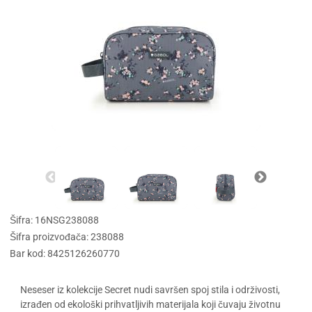
Šifra: 16NSG238088
Šifra proizvođača: 238088
Bar kod: 8425126260770
Neseser iz kolekcije Secret nudi savršen spoj stila i održivosti,
izrađen od ekološki prihvatljivih materijala koji čuvaju životnu