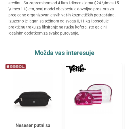
sredinu. Sa zapreminom od 4 litra i dimenzijama $24 \times 15
\times 11$ cm, ovaj model obezbeđuje dovoljno prostora za
pregledno organizovanje svih vaših kozmetičkih potrepština.
Izuzetno je lagan sa težinom od svega 0,11 kg i poseduje
praktičnu traku za fiksiranje na ručku kofera, što ga čini
idealnim dodatkom za svako putovanje.
Možda vas interesuje
Neseser putni sa