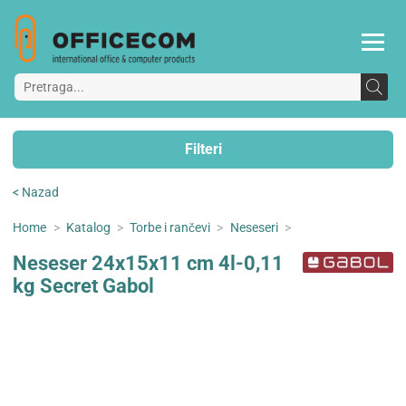
Filteri
< Nazad
Home
>
Katalog
>
Torbe i rančevi
>
Neseseri
>
Neseser 24x15x11 cm 4l-0,11
kg Secret Gabol