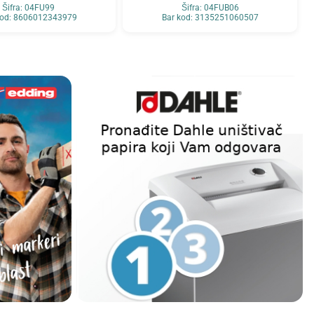
Šifra: 04FU99
Šifra: 04FUB06
kod: 8606012343979
Bar kod: 3135251060507