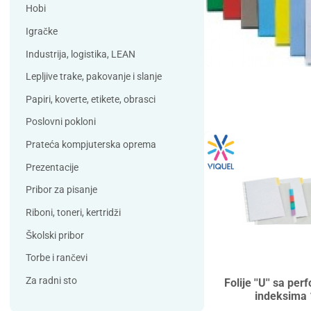
Debatin
Derform
Hobi
DSB
Durable
Igračke
Duracell
Edding
Industrija, logistika, LEAN
ELBA
Eleven
Lepljive trake, pakovanje i slanje
Elix Clean
Falken
Papiri, koverte, etikete, obrasci
Flieger
Franken
Poslovni pokloni
Fun Range
Gabol
Prateća kompjuterska oprema
GIOTTO
Guinness
Prezentacije
Han
Helit
Pribor za pisanje
Herma
HJP
Riboni, toneri, kertridži
Horse
HySeal
Školski pribor
Info Notes
Jalema
Torbe i rančevi
Jarilo
Kangaro
Za radni sto
Folije ''U'' sa per
indeksima 
Koh-i-nor
Lamy