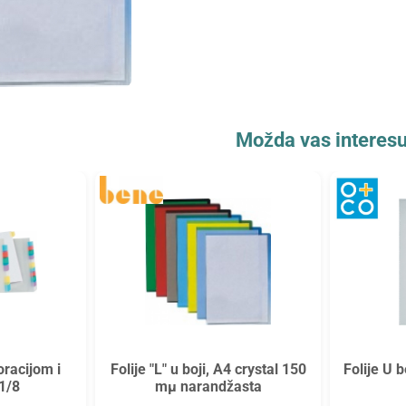
Možda vas interesu
foracijom i
Folije "L" u boji, A4 crystal 150
Folije U 
1/8
mµ narandžasta