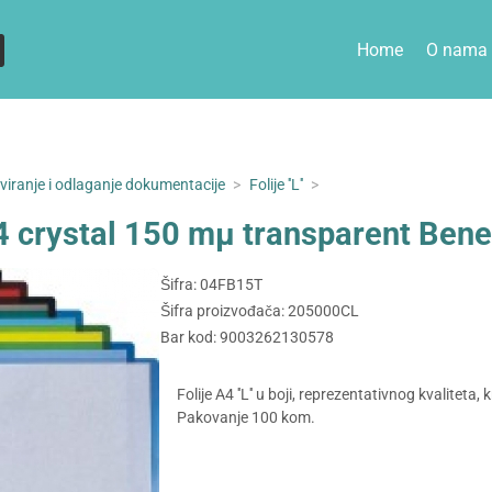
Home
O nama
iviranje i odlaganje dokumentacije
>
Folije ''L''
>
 A4 crystal 150 mµ transparent Ben
Šifra: 04FB15T
Šifra proizvođača: 205000CL
Bar kod: 9003262130578
Folije A4 ''L'' u boji, reprezentativnog kvalitet
Pakovanje 100 kom.