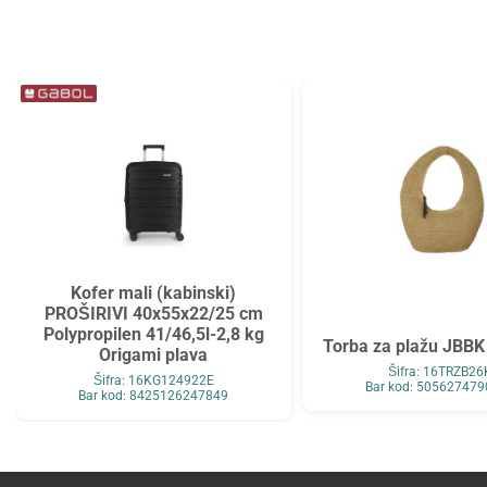
Tarifold
Top2000
Tymos
Unilux
Vega
Verbatim
Verde
Viquel
Wenger
Westcott
WMZ
Zarfsan
Zöwie
Kofer mali (kabinski)
PROŠIRIVI 40x55x22/25 cm
Polypropilen 41/46,5l-2,8 kg
Torba za plažu JBBK
Origami plava
Šifra: 16TRZB26
Šifra: 16KG124922E
Bar kod: 50562747
Bar kod: 8425126247849