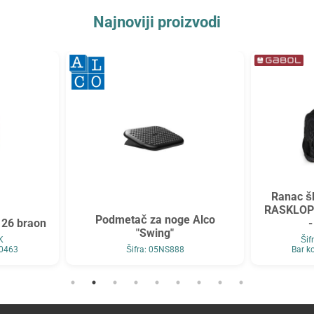
Najnoviji proizvodi
Ranac šk
RASKLOPI
Podmetač za noge Alco
 26 braon
-
"Swing"
K
Ši
90463
Šifra: 05NS888
Bar k