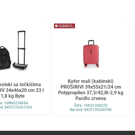
Kofer mali (kabinski)
olski sa točkićima
PROŠIRIVI 39x55x21/24 cm
V 34x46x20 cm 23 l
Polypropilen 37,5/42,8l-2,9 kg
 1,8 kg Byte
Pacific crvena
fra: 16RNG238684
Šifra: 16KG126822D
od: 8425126261524
Bar kod: 8425126266598