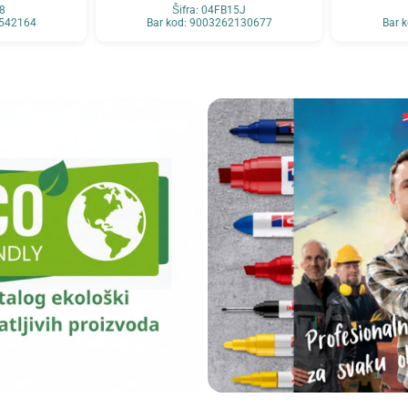
08
Šifra: 04FB15J
1542164
Bar kod: 9003262130677
Bar 