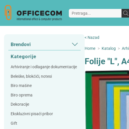
< Nazad
Brendovi
Home
>
Katalog
>
Arh
3L
3M
Kategorije
Folije "L",
A Plus
Accessories
Arhiviranje i odlaganje dokumentacije
AD
Alco
Beleške, blokčići, notesi
Artoz
Beifa
Biro mašine
Bene
Berlingo
Biro oprema
Bordlite
Canal St Martin
Dekoracije
Carand'ache
Citizen
Ekskluzivni pisaći pribor
Cleanrange
Dahle
Gift