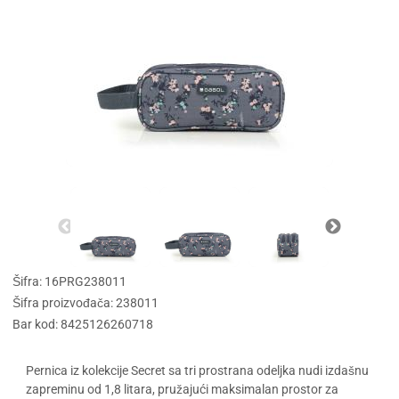
Šifra: 16PRG238011
Šifra proizvođača: 238011
Bar kod: 8425126260718
Pernica iz kolekcije Secret sa tri prostrana odeljka nudi izdašnu
zapreminu od 1,8 litara, pružajući maksimalan prostor za