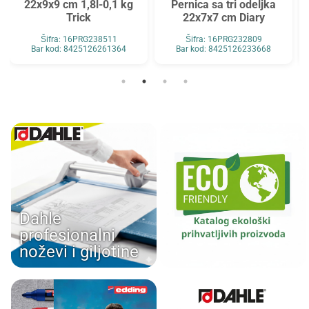
22x9x9 cm 1,8l-0,1 kg
Pernica sa tri odeljka
Trick
22x7x7 cm Diary
Šifra: 16PRG238511
Šifra: 16PRG232809
Bar kod: 8425126261364
Bar kod: 8425126233668
Dahle
profesionalni
noževi i giljotine