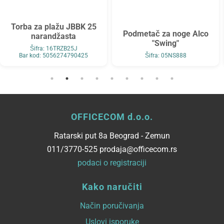
Torba za plažu JBBK 25
Podmetač za noge Alco
narandžasta
"Swing"
Šifra: 16TRZB25J
Bar kod: 5056274790425
Šifra: 05NS888
OFFICECOM d.o.o.
Ratarski put 8a Beograd - Zemun
011/3770-525 prodaja@officecom.rs
podaci o registraciji
Kako naručiti
Način poručivanja
Uslovi isporuke