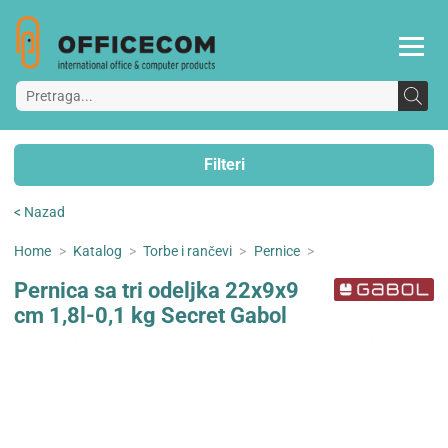
Filteri
< Nazad
Home
>
Katalog
>
Torbe i rančevi
>
Pernice
>
Pernica sa tri odeljka 22x9x9
cm 1,8l-0,1 kg Secret Gabol