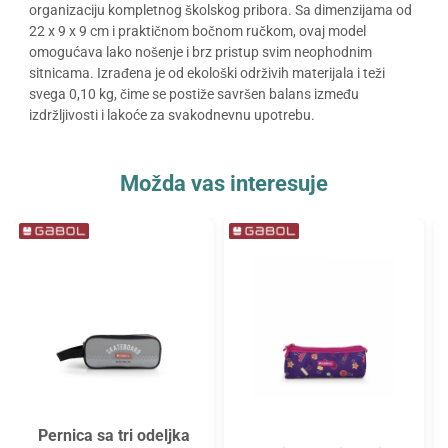
organizaciju kompletnog školskog pribora. Sa dimenzijama od
22 x 9 x 9 cm i praktičnom bočnom ručkom, ovaj model
omogućava lako nošenje i brz pristup svim neophodnim
sitnicama. Izrađena je od ekološki održivih materijala i teži
svega 0,10 kg, čime se postiže savršen balans između
izdržljivosti i lakoće za svakodnevnu upotrebu.
Možda vas interesuje
Pernica sa tri odeljka