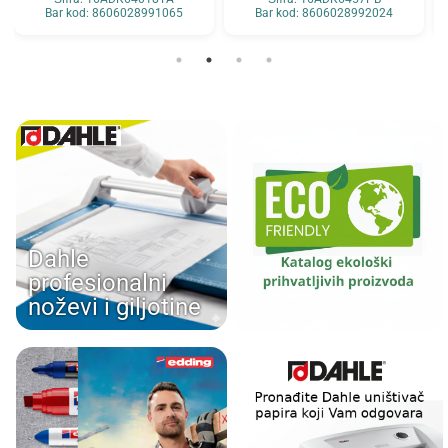
Bar kod: 8606028991065
Bar kod: 8606028992024
Dahle
profesionalni
noževi i giljotine