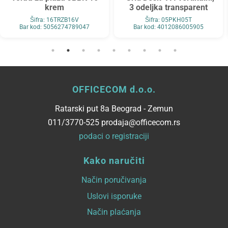
krem
3 odeljka transparent
Šifra: 16TRZB16V
Šifra: 05PKH05T
Bar kod: 5056274789047
Bar kod: 4012086005905
OFFICECOM d.o.o.
Ratarski put 8a Beograd - Zemun
011/3770-525 prodaja@officecom.rs
podaci o registraciji
Kako naručiti
Način poručivanja
Uslovi isporuke
Način plaćanja