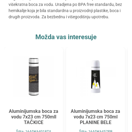
višekratna boca za vodu. Uradjena po BPA free standardu, bez
hemikalije koja je bila standardna u proizvodnji plastike, boca i
drugih proizvoda. Za bezbednu i višegodišnju upotrebu.
Možda vas interesuje
Aluminijumska boca za
Aluminijumska boca za
vodu 7x23 cm 750mll
vodu 7x23 cm 750ml
TAČKICE
PLANINE BELE
Šifra: 16ADK64018TA
Šifra: 16ADK6457PB