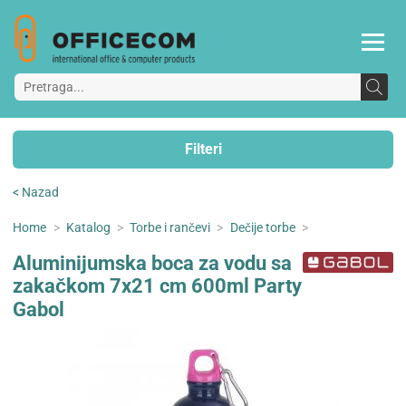
Filteri
< Nazad
Home
>
Katalog
>
Torbe i rančevi
>
Dečije torbe
>
Aluminijumska boca za vodu sa
zakačkom 7x21 cm 600ml Party
Gabol