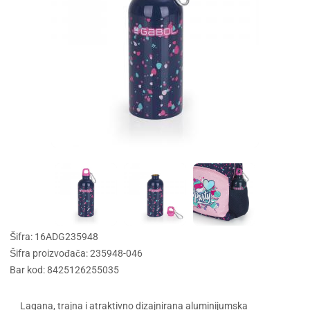
Šifra: 16ADG235948
Šifra proizvođača: 235948-046
Bar kod: 8425126255035
Lagana, trajna i atraktivno dizajnirana aluminijumska