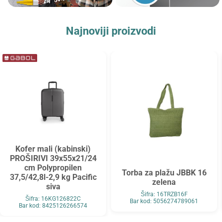
Najnoviji proizvodi
Kofer mali (kabinski)
PROŠIRIVI 39x55x21/24
cm Polypropilen
Torba za plažu JBBK 16
37,5/42,8l-2,9 kg Pacific
zelena
siva
Šifra: 16TRZB16F
Šifra: 16KG126822C
Bar kod: 5056274789061
Bar kod: 8425126266574