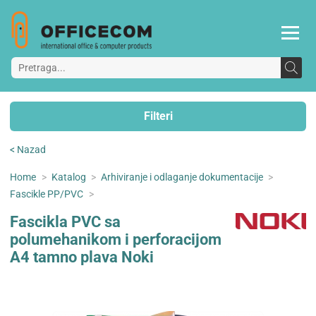
Filteri
< Nazad
Home
>
Katalog
>
Arhiviranje i odlaganje dokumentacije
>
Fascikle PP/PVC
>
Fascikla PVC sa
polumehanikom i perforacijom
A4 tamno plava Noki