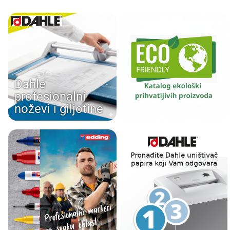
Dahle
profesionalni
noževi i giljotine