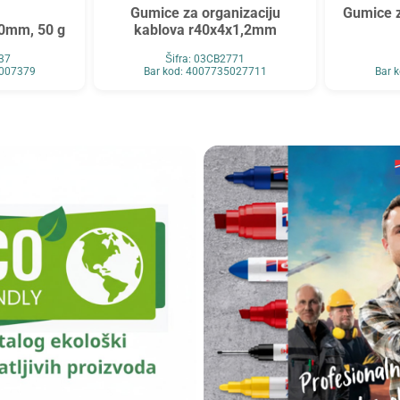
Gumice za organizaciju
Gumice 
00mm, 50 g
kablova r40x4x1,2mm
737
Šifra: 03CB2771
5007379
Bar kod: 4007735027711
Bar 