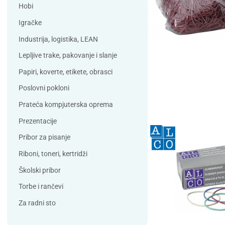
Debatin
Derform
Hobi
DSB
Durable
Igračke
Duracell
Edding
Industrija, logistika, LEAN
ELBA
Eleven
Lepljive trake, pakovanje i slanje
Elix Clean
Falken
Papiri, koverte, etikete, obrasci
Flieger
Franken
Poslovni pokloni
Fun Range
Gabol
Prateća kompjuterska oprema
GIOTTO
Guinness
Prezentacije
Han
Helit
Pribor za pisanje
Herma
HJP
Riboni, toneri, kertridži
Horse
HySeal
Školski pribor
Info Notes
Jalema
Torbe i rančevi
Jarilo
Kangaro
Za radni sto
Koh-i-nor
Lamy