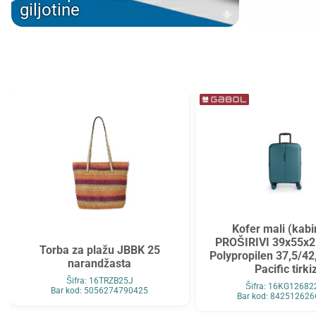
giljotine
Tarifold
Top2000
Tymos
Unilux
Vega
Verbatim
Verde
Viquel
Wenger
Westcott
WMZ
Zarfsan
Zöwie
Kofer mali (kabi
PROŠIRIVI 39x55x2
Torba za plažu JBBK 25
Polypropilen 37,5/42
narandžasta
Pacific tirki
Šifra: 16TRZB25J
Šifra: 16KG1268
Bar kod: 5056274790425
Bar kod: 84251262