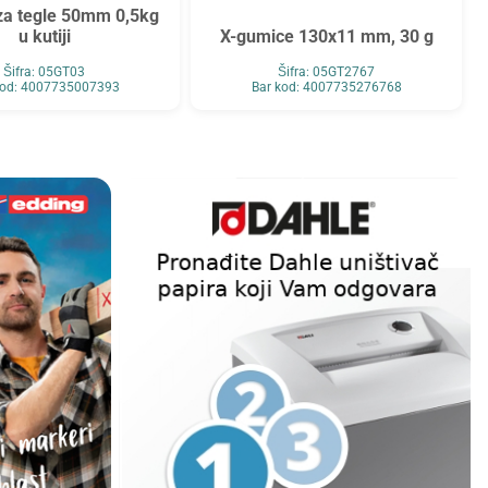
za tegle 50mm 0,5kg
u kutiji
X-gumice 130x11 mm, 30 g
Šifra: 05GT03
Šifra: 05GT2767
kod: 4007735007393
Bar kod: 4007735276768