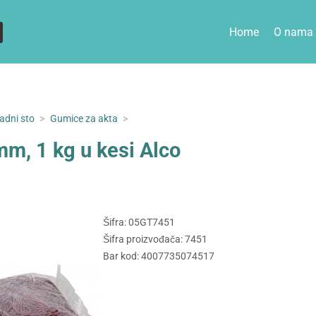
Home
O nama
adni sto
>
Gumice za akta
>
m, 1 kg u kesi Alco
Šifra: 05GT7451
Šifra proizvođača: 7451
Bar kod: 4007735074517