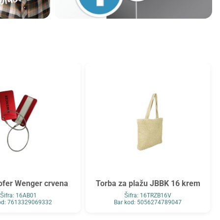
ofer Wenger crvena
Torba za plažu JBBK 16 krem
Šifra: 16AB01
Šifra: 16TRZB16V
od: 7613329069332
Bar kod: 5056274789047