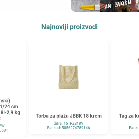
Najnoviji proizvodi
nski)
1/24 cm
,8l-2,9 kg
Torba za plažu JBBK 18 krem
Tag za k
z
Šifra: 16TRZB18V
22W
Bar kod: 5056274789146
Bar k
66581