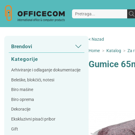
< Nazad
Brendovi
Home
>
Katalog
>
Za r
3L
3M
Kategorije
Gumice 65m
A Plus
Accessories
Arhiviranje i odlaganje dokumentacije
AD
Alco
Beleške, blokčići, notesi
Artoz
Beifa
Biro mašine
Bene
Berlingo
Biro oprema
Bordlite
Canal St Martin
Dekoracije
Carand'ache
Citizen
Ekskluzivni pisaći pribor
Cleanrange
Dahle
Gift