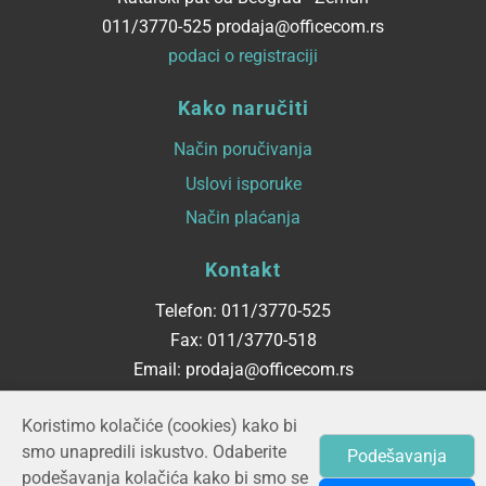
011/3770-525 prodaja@officecom.rs
podaci o registraciji
Kako naručiti
Način poručivanja
Uslovi isporuke
Način plaćanja
Kontakt
Telefon: 011/3770-525
Fax: 011/3770-518
Email: prodaja@officecom.rs
Radno vreme
Koristimo kolačiće (cookies) kako bi
smo unapredili iskustvo. Odaberite
Podešavanja
ponedeljak - petak
podešavanja kolačića kako bi smo se