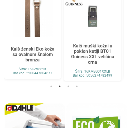
Kaiš muški kožni u
Kaiš ženski Eko koža
poklon kutiji BT01
sa ovalnom šnalom
Guiness XXL veličina
bronza
crna
Šifra: 16KZV662K
Šifra: 16KMBG01XXLB
Bar kod: 5200447804673
Bar kod: 5056274782499