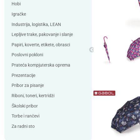
Debatin
Derform
Hobi
DSB
Durable
Igračke
Duracell
Edding
Industrija, logistika, LEAN
ELBA
Eleven
Lepljive trake, pakovanje i slanje
Elix Clean
Falken
Papiri, koverte, etikete, obrasci
Flieger
Franken
Poslovni pokloni
Fun Range
Gabol
Prateća kompjuterska oprema
GIOTTO
Guinness
Prezentacije
Han
Helit
Pribor za pisanje
Herma
HJP
Riboni, toneri, kertridži
Horse
HySeal
Školski pribor
Info Notes
Jalema
Torbe i rančevi
Jarilo
Kangaro
Za radni sto
Koh-i-nor
Lamy