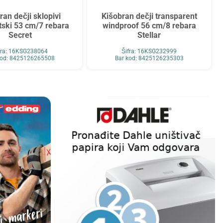
ran dečji sklopivi
Kišobran dečji transparent
ski 53 cm/7 rebara
windproof 56 cm/8 rebara
Secret
Stellar
fra: 16KSG238064
Šifra: 16KSG232999
kod: 8425126265508
Bar kod: 8425126235303