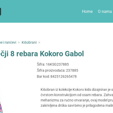
Home
O nama
e i rančevi
>
Kišobrani
>
čji 8 rebara Kokoro Gabol
Šifra: 16KSG237885
Šifra proizvođača: 237885
Bar kod: 8425126265478
Kišobran iz kolekcije Kokoro kids dizajniran j
čvrstom konstrukcijom od osam rebara. Zahval
mehanizmu za ručno otvaranje, ovaj model pr
zakrivljena drška savršeno je prilagođena mal