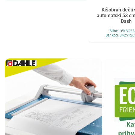
Maped
MAUL
Kišobran dečji 
Maxell
MESHU
automatski 53 cm
Dash
Mocoll
Mondi
Šifra: 16KSG2
New Pen
Noki
Bar kod: 842512
Novus
O+CO
Orink
Ostalo
Oxford
Panasonic
Paper+Design
Pelikan
Philips
Premijer
Renz
Retype
Ridgeback
Scotch
Skrebba
Skullcandy
Smartbox Pro
Solali
Speed Link
StarPak