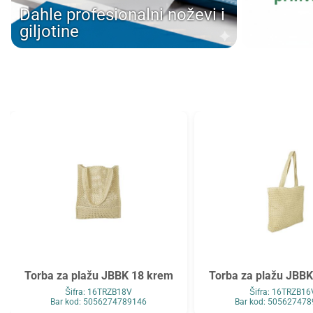
Dahle profesionalni noževi i
Tarifold
Top2000
giljotine
Tymos
Unilux
Vega
Verbatim
Verde
Viquel
Wenger
Westcott
WMZ
Zarfsan
Zöwie
Torba za plažu JBBK 18 krem
Torba za plažu JBB
Šifra: 16TRZB18V
Šifra: 16TRZB16
Bar kod: 5056274789146
Bar kod: 50562747