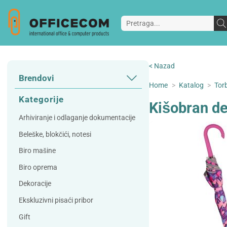
< Nazad
Brendovi
Home
>
Katalog
>
Torb
3L
3M
Kategorije
Kišobran de
A Plus
Accessories
Arhiviranje i odlaganje dokumentacije
AD
Alco
Beleške, blokčići, notesi
Artoz
Beifa
Biro mašine
Bene
Berlingo
Biro oprema
Bordlite
Canal St Martin
Dekoracije
Carand'ache
Citizen
Ekskluzivni pisaći pribor
Cleanrange
Dahle
Gift