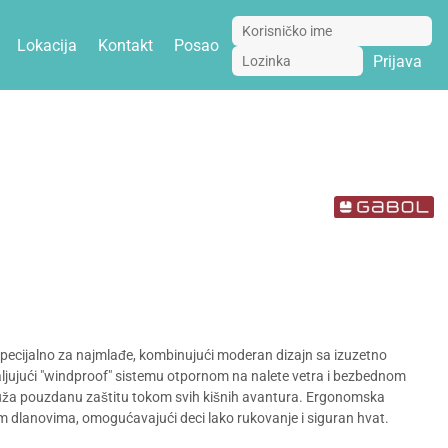
Lokacija
Kontakt
Posao
Prijava
e specijalno za najmlađe, kombinujući moderan dizajn sa izuzetno
jujući "windproof" sistemu otpornom na nalete vetra i bezbednom
uža pouzdanu zaštitu tokom svih kišnih avantura. Ergonomska
im dlanovima, omogućavajući deci lako rukovanje i siguran hvat.