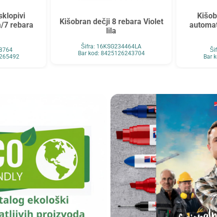
sklopivi
Kišob
Kišobran dečji 8 rebara Violet
/7 rebara
automat
lila
Šifra: 16KSG234464LA
38764
Ši
Bar kod: 8425126243704
6265492
Bar 