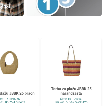
Torba za plažu JBBK 25
plažu JBBK 26 braon
narandžasta
ifra: 16TRZB26K
Šifra: 16TRZB25J
od: 5056274790463
Bar kod: 5056274790425