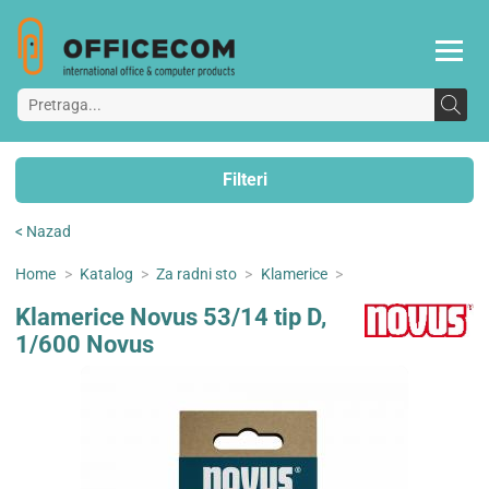
Filteri
< Nazad
Home
>
Katalog
>
Za radni sto
>
Klamerice
>
Klamerice Novus 53/14 tip D,
1/600 Novus