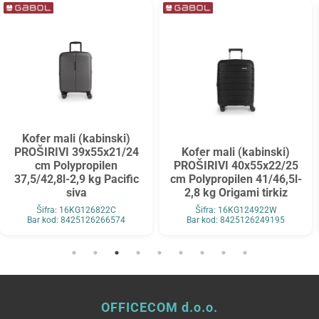
Kofer mali (kabinski)
PROŠIRIVI 39x55x21/24
Kofer mali (kabinski)
cm Polypropilen
PROŠIRIVI 40x55x22/25
37,5/42,8l-2,9 kg Pacific
cm Polypropilen 41/46,5l-
siva
2,8 kg Origami tirkiz
Šifra: 16KG126822C
Šifra: 16KG124922W
Bar kod: 8425126266574
Bar kod: 8425126249195
OFFICECOM d.o.o.