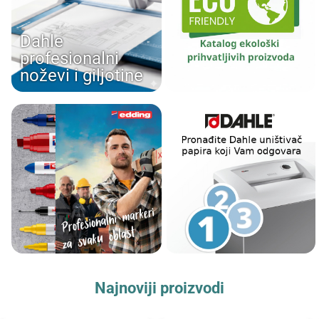
Dahle
profesionalni
noževi i giljotine
Najnoviji proizvodi