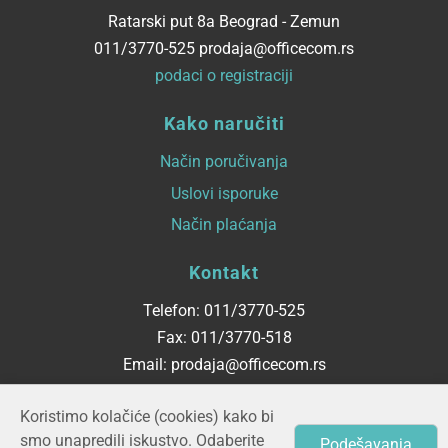
Ratarski put 8a Beograd - Zemun
011/3770-525 prodaja@officecom.rs
podaci o registraciji
Kako naručiti
Način poručivanja
Uslovi isporuke
Način plaćanja
Kontakt
Telefon: 011/3770-525
Fax: 011/3770-518
Email: prodaja@officecom.rs
Radno vreme
Koristimo kolačiće (cookies) kako bi
smo unapredili iskustvo. Odaberite
Podešavanja
ponedeljak - petak