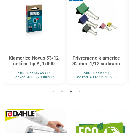
Klamerice Novus 53/12
Privremene klamerice
čelične tip A, 1/800
32 mm, 1/12 sortirano
Šifra: 05KMNA5312
Šifra: 05KV32Q
Bar kod: 4009729080917
Bar kod: 4007735783266