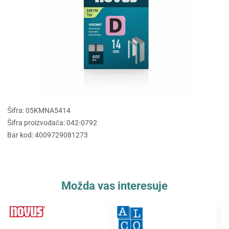
Šifra: 05KMNA5414
Šifra proizvođača: 042-0792
Bar kod: 4009729081273
Možda vas interesuje