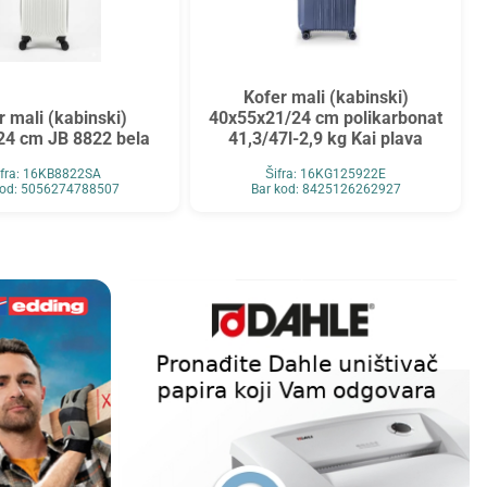
Kofer mali (kabinski)
r mali (kabinski)
40x55x21/24 cm polikarbonat
24 cm JB 8822 bela
41,3/47l-2,9 kg Kai plava
ifra: 16KB8822SA
Šifra: 16KG125922E
kod: 5056274788507
Bar kod: 8425126262927