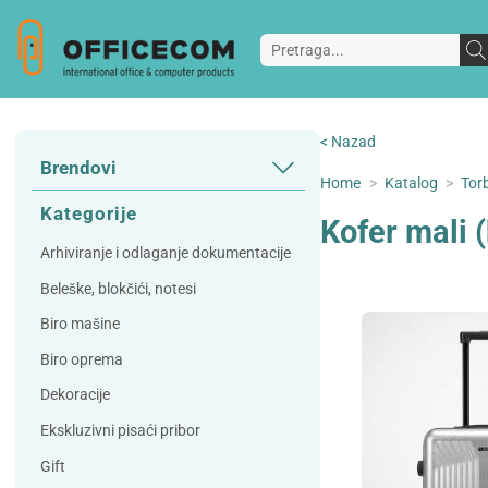
< Nazad
Brendovi
Home
>
Katalog
>
Torb
3L
3M
Kategorije
Kofer mali 
A Plus
Accessories
Arhiviranje i odlaganje dokumentacije
AD
Alco
Beleške, blokčići, notesi
Artoz
Beifa
Biro mašine
Bene
Berlingo
Biro oprema
Bordlite
Canal St Martin
Dekoracije
Carand'ache
Citizen
Ekskluzivni pisaći pribor
Cleanrange
Dahle
Gift