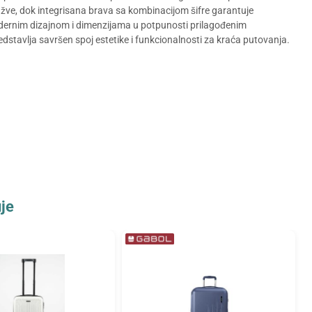
ve, dok integrisana brava sa kombinacijom šifre garantuje
dernim dizajnom i dimenzijama u potpunosti prilagođenim
edstavlja savršen spoj estetike i funkcionalnosti za kraća putovanja.
je