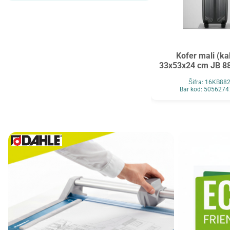
Maped
MAUL
Maxell
MESHU
Mocoll
Mondi
Kofer mali (ka
New Pen
Noki
33x53x24 cm JB 88
Novus
O+CO
Šifra: 16KB88
Orink
Ostalo
Bar kod: 505627
Oxford
Panasonic
Paper+Design
Pelikan
Philips
Premijer
Renz
Retype
Ridgeback
Scotch
Skrebba
Skullcandy
Smartbox Pro
Solali
Speed Link
StarPak