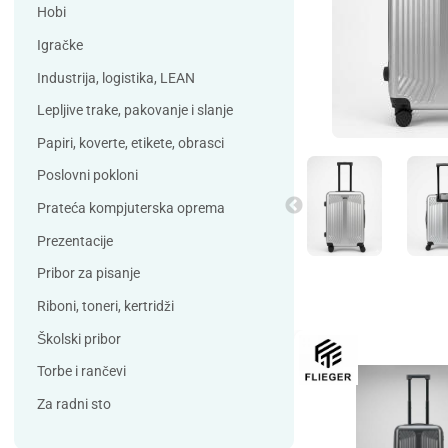
Debatin
Derform
Hobi
DSB
Durable
Igračke
Duracell
Edding
Industrija, logistika, LEAN
ELBA
Eleven
Lepljive trake, pakovanje i slanje
Elix Clean
Falken
Papiri, koverte, etikete, obrasci
Flieger
Franken
Poslovni pokloni
Fun Range
Gabol
Prateća kompjuterska oprema
GIOTTO
Guinness
Prezentacije
Han
Helit
Pribor za pisanje
Herma
HJP
Riboni, toneri, kertridži
Horse
HySeal
Školski pribor
Info Notes
Jalema
Torbe i rančevi
Jarilo
Kangaro
Za radni sto
Koh-i-nor
Lamy