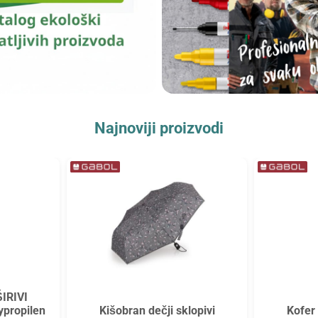
Najnoviji proizvodi
ŠIRIVI
Kišobran dečji sklopivi
Kofer
ypropilen