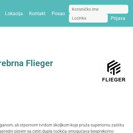
Lokacija
Kontakt
Posao
Prijava
rebrna Flieger
aganom, ali otpornom tvrdom školjkom koja pruža superiornu zaštitu
 Napredni sistem sa četiri dupla točkića omogućava besprekorno