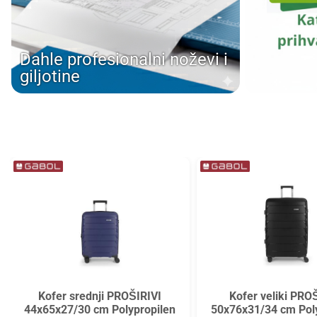
Tarifold
Top2000
Tymos
Unilux
Dahle profesionalni noževi i
Vega
Verbatim
giljotine
Verde
Viquel
Wenger
Westcott
WMZ
Zarfsan
Zöwie
Kofer srednji PROŠIRIVI
Kofer veliki PRO
44x65x27/30 cm Polypropilen
50x76x31/34 cm Pol