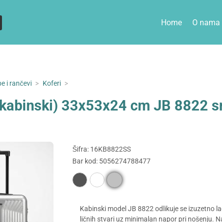
Home
O nama
e i rančevi
>
Koferi
>
(kabinski) 33x53x24 cm JB 8822 s
Šifra: 16KB8822SS
Bar kod: 5056274788477
Kabinski model JB 8822 odlikuje se izuzetno l
ličnih stvari uz minimalan napor pri nošenju.