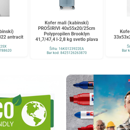
Kofer mali (kabinski)
PROŠIRIVI 40x55x20/25cm
binski)
Kofe
Polypropilen Brooklyn
22 antracit
33x53x
41,7/47,4 l-2,8 kg svetlo plava
22SX
Š
Šifra: 16KG123922EA
4788620
Bar 
Bar kod: 8425126263870