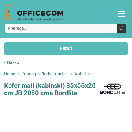
Filteri
< Nazad
Home
>
Katalog
>
Torbe i rančevi
>
Koferi
>
Kofer mali (kabinski) 35x56x20
cm JB 2080 crna Bordlite