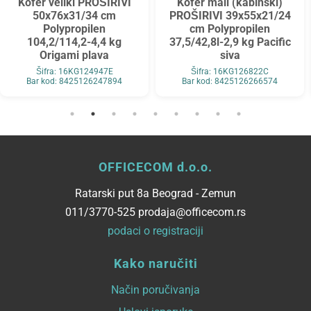
Kofer veliki PROŠIRIVI
Kofer mali (kabinski)
50x76x31/34 cm
PROŠIRIVI 39x55x21/24
Polypropilen
cm Polypropilen
104,2/114,2-4,4 kg
37,5/42,8l-2,9 kg Pacific
Origami plava
siva
Šifra: 16KG124947E
Šifra: 16KG126822C
Bar kod: 8425126247894
Bar kod: 8425126266574
OFFICECOM d.o.o.
Ratarski put 8a Beograd - Zemun
011/3770-525 prodaja@officecom.rs
podaci o registraciji
Kako naručiti
Način poručivanja