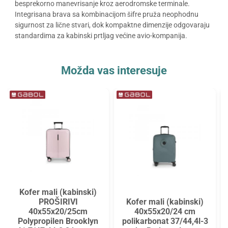
besprekorno manevrisanje kroz aerodromske terminale.
Integrisana brava sa kombinacijom šifre pruža neophodnu
sigurnost za lične stvari, dok kompaktne dimenzije odgovaraju
standardima za kabinski prtljag većine avio-kompanija.
Možda vas interesuje
ofer mali (kabinski)
PROŠIRIVI
Kofer mali (kabinski)
40x55x20/25cm
40x55x20/24 cm
Kofe
olypropilen Brooklyn
polikarbonat 37/44,4l-3
40x5