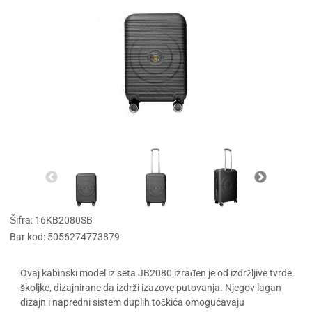
Šifra: 16KB2080SB
Bar kod: 5056274773879
Ovaj kabinski model iz seta JB2080 izrađen je od izdržljive tvrde
školjke, dizajnirane da izdrži izazove putovanja. Njegov lagan
dizajn i napredni sistem duplih točkića omogućavaju