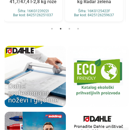
1,7/47,4 l-2,8 kg roze
kg Radar zelena
37,
Šifra: 16KG123922I
Šifra: 16KG125422F
Š
Bar kod: 8425126251037
Bar kod: 8425126259637
Bar 
Dahle
profesionalni
noževi i giljotine