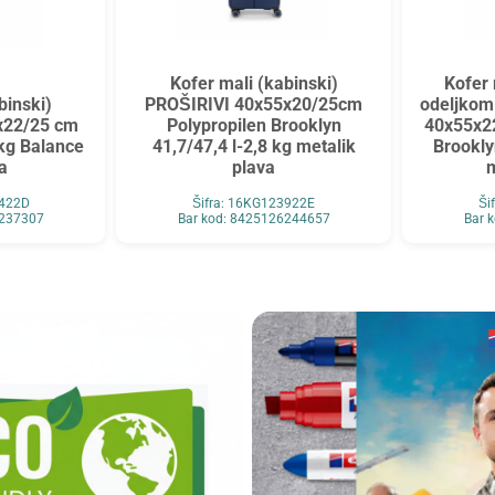
Kofer mali (kabinski)
Kofer 
binski)
PROŠIRIVI 40x55x20/25cm
odeljkom
x22/25 cm
Polypropilen Brooklyn
40x55x2
kg Balance
41,7/47,4 l-2,8 kg metalik
Brookly
a
plava
m
3422D
Šifra: 16KG123922E
Ši
6237307
Bar kod: 8425126244657
Bar 