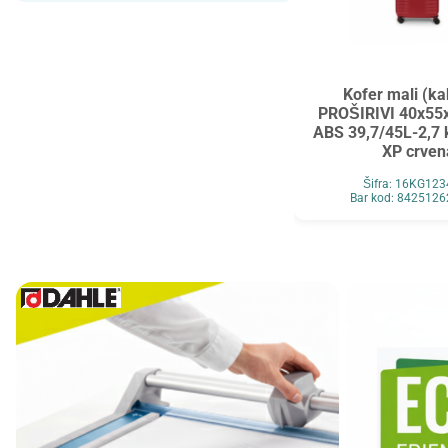
Maped
MAUL
Maxell
MESHU
Mocoll
Mondi
Kofer mali (ka
New Pen
Noki
PROŠIRIVI 40x55
ABS 39,7/45L-2,7 
Novus
O+CO
XP crven
Orink
Ostalo
Šifra: 16KG12
Bar kod: 842512
Oxford
Panasonic
Paper+Design
Pelikan
Philips
Premijer
Renz
Retype
Ridgeback
Scotch
Skrebba
Skullcandy
Smartbox Pro
Solali
Speed Link
StarPak