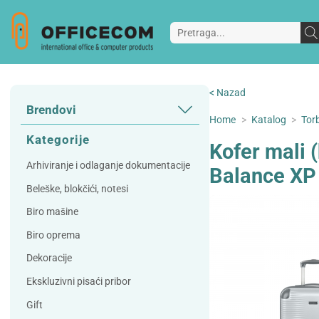
< Nazad
Brendovi
Home
>
Katalog
>
Torb
3L
3M
Kategorije
Kofer mali
A Plus
Accessories
Arhiviranje i odlaganje dokumentacije
Balance XP
AD
Alco
Beleške, blokčići, notesi
Artoz
Beifa
Biro mašine
Bene
Berlingo
Biro oprema
Bordlite
Canal St Martin
Dekoracije
Carand'ache
Citizen
Ekskluzivni pisaći pribor
Cleanrange
Dahle
Gift