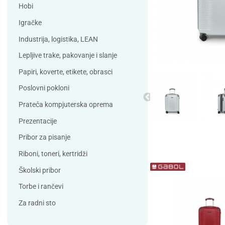
Debatin
Derform
Hobi
DSB
Durable
Igračke
Duracell
Edding
Industrija, logistika, LEAN
ELBA
Eleven
Lepljive trake, pakovanje i slanje
Elix Clean
Falken
Papiri, koverte, etikete, obrasci
Flieger
Franken
Poslovni pokloni
Fun Range
Gabol
Prateća kompjuterska oprema
GIOTTO
Guinness
Prezentacije
Han
Helit
Pribor za pisanje
Herma
HJP
Riboni, toneri, kertridži
Horse
HySeal
Školski pribor
Info Notes
Jalema
Torbe i rančevi
Jarilo
Kangaro
Za radni sto
Koh-i-nor
Lamy