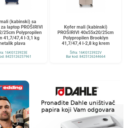
mali (kabinski) sa
 za laptop PROŠIRIVI
Kofer mali (kabinski)
2/25cm Polypropilen
PROŠIRIVI 40x55x20/25cm
n 41,7/47,4 l-3,1 kg
Polypropilen Brooklyn
etalik plava
41,7/47,4 l-2,8 kg krem
fra: 16KG123923E
Šifra: 16KG123922V
kod: 8425126257961
Bar kod: 8425126244664