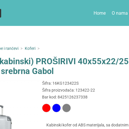
Home
O nama
e i rančevi
>
Koferi
>
 (kabinski) PROŠIRIVI 40x55x22/2
 srebrna Gabol
Šifra: 16KG123422S
Šifra proizvođača: 123422-22
Bar kod: 8425126237338
Kabinski kofer od ABS materijala, sa dodatnim