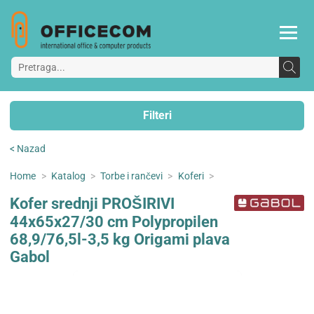
Filteri
< Nazad
Home
>
Katalog
>
Torbe i rančevi
>
Koferi
>
Kofer srednji PROŠIRIVI
44x65x27/30 cm Polypropilen
68,9/76,5l-3,5 kg Origami plava
Gabol