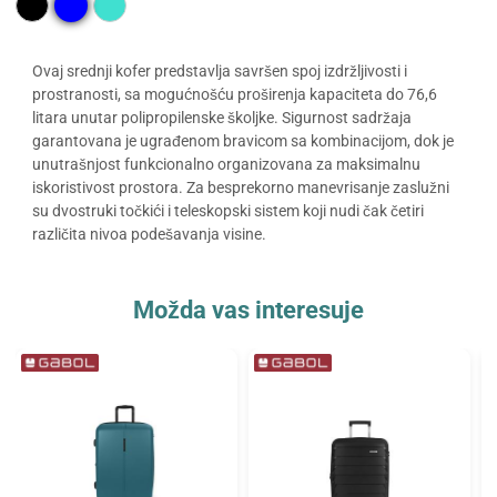
Ovaj srednji kofer predstavlja savršen spoj izdržljivosti i
prostranosti, sa mogućnošću proširenja kapaciteta do 76,6
litara unutar polipropilenske školjke. Sigurnost sadržaja
garantovana je ugrađenom bravicom sa kombinacijom, dok je
unutrašnjost funkcionalno organizovana za maksimalnu
iskoristivost prostora. Za besprekorno manevrisanje zaslužni
su dvostruki točkići i teleskopski sistem koji nudi čak četiri
različita nivoa podešavanja visine.
Možda vas interesuje