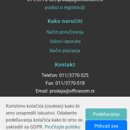
podaci o registraciji
Kako naručiti
Način poručivanja
Uslovi isporuke
Način plaćanja
Kontakt
Telefon: 011/3770-525
Fax: 011/3770-518
Email: prodaja@officecom.rs
Radno vreme
Koristimo kolačiće (cookies) kako bi
smo unapredili iskustvo. Odaberite
Podešavanja
ponedeljak - petak
podešavanja kolačića kako bi smo se
08:00 do 16:00
Prihvati sve
uskladili sa GDPR.
Pročitajte politiku