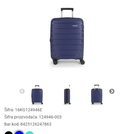
Šifra: 16KG124946E
Šifra proizvođača: 124946-003
Bar kod: 8425126247863