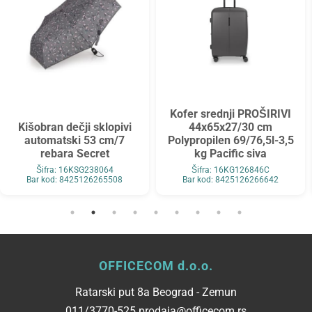
Kofer srednji PROŠIRIVI
Kišobran dečji sklopivi
44x65x27/30 cm
automatski 53 cm/7
Polypropilen 69/76,5l-3,5
rebara Secret
kg Pacific siva
Šifra: 16KSG238064
Šifra: 16KG126846C
Bar kod: 8425126265508
Bar kod: 8425126266642
OFFICECOM d.o.o.
Ratarski put 8a Beograd - Zemun
011/3770-525 prodaja@officecom.rs