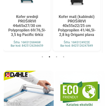
Kofer srednji
Kofer mali (kabinski)
PROŠIRIVI
PROŠIRIVI
44x65x27/30 cm
40x55x22/25 cm
Polypropilen 69/76,5l-
Polypropilen 41/46,5l-
3,5 kg Pacific tirkiz
2,8 kg Origami plava
Šifra: 16KG126846W
Šifra: 16KG124922E
Bar kod: 8425126266659
Bar kod: 8425126247849
Dahle