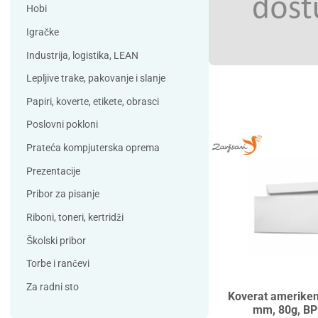
Debatin
Derform
Hobi
DSB
Durable
Igračke
Duracell
Edding
Industrija, logistika, LEAN
ELBA
Eleven
Lepljive trake, pakovanje i slanje
Elix Clean
Falken
Papiri, koverte, etikete, obrasci
Flieger
Franken
Poslovni pokloni
Fun Range
Gabol
Prateća kompjuterska oprema
GIOTTO
Guinness
Prezentacije
Han
Helit
Pribor za pisanje
Herma
HJP
Riboni, toneri, kertridži
Horse
HySeal
Školski pribor
Info Notes
Jalema
Torbe i rančevi
Jarilo
Kangaro
Za radni sto
Koverat amerike
Koh-i-nor
Lamy
mm, 80g, BP