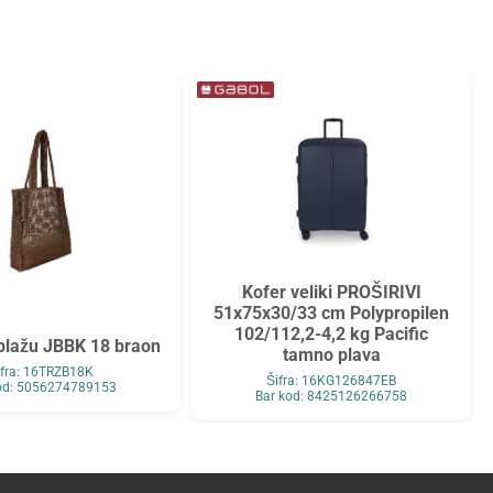
Kofer veliki PROŠIRIVI
51x75x30/33 cm Polypropilen
102/112,2-4,2 kg Pacific
plažu JBBK 18 braon
tamno plava
ifra: 16TRZB18K
Šifra: 16KG126847EB
od: 5056274789153
Bar kod: 8425126266758