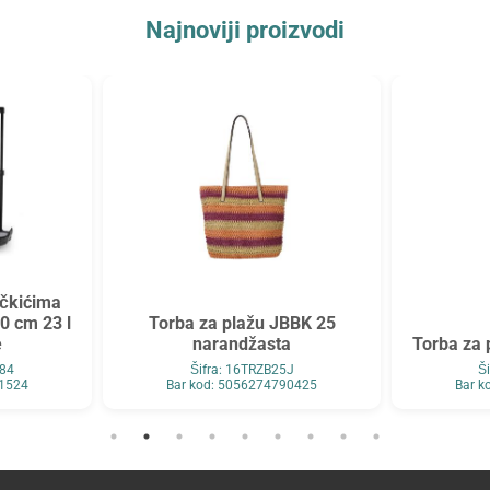
Najnoviji proizvodi
očkićima
 cm 23 l
Torba za plažu JBBK 25
e
narandžasta
Torba za 
684
Šifra: 16TRZB25J
Š
61524
Bar kod: 5056274790425
Bar k