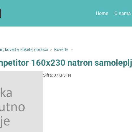
Home
O nama
ri, koverte, etikete, obrasci
>
Koverte
>
petitor 160x230 natron samoleplj
Šifra: 07KF31N