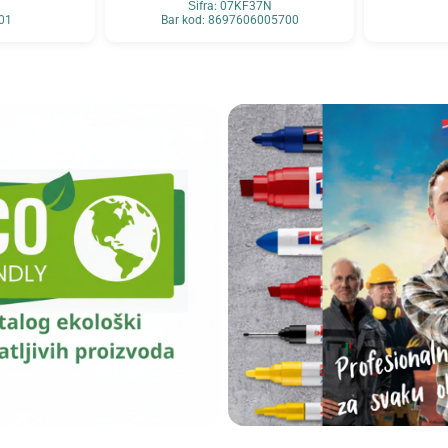
Šifra: 07KF37N
001
Bar kod: 8697606005700