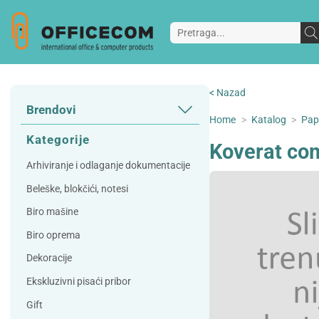
< Nazad
Brendovi
Home
>
Katalog
>
Papi
3L
3M
Kategorije
Koverat com
A Plus
Accessories
Arhiviranje i odlaganje dokumentacije
AD
Alco
Beleške, blokčići, notesi
Artoz
Beifa
Biro mašine
Bene
Berlingo
Biro oprema
Bordlite
Canal St Martin
Dekoracije
Carand'ache
Citizen
Ekskluzivni pisaći pribor
Cleanrange
Dahle
Gift