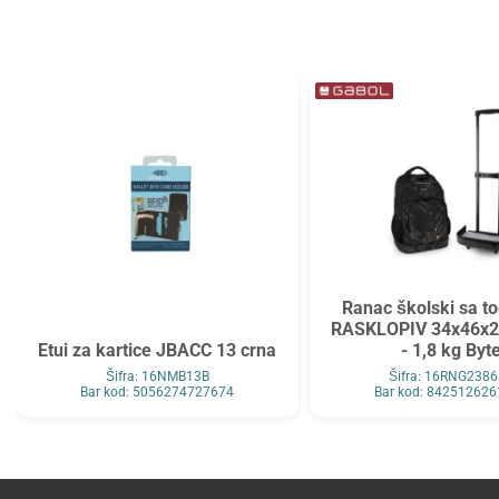
Tarifold
Top2000
Tymos
Unilux
Vega
Verbatim
Verde
Viquel
Wenger
Westcott
WMZ
Zarfsan
Zöwie
Ranac školski sa t
RASKLOPIV 34x46x20
Etui za kartice JBACC 13 crna
- 1,8 kg Byt
Šifra: 16NMB13B
Šifra: 16RNG238
Bar kod: 5056274727674
Bar kod: 84251262