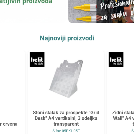
Najnoviji proizvodi
Stoni stalak za prospekte "Grid
Zidni stal
Desk" A4 vertikalni, 3 odeljka
Wall" A4 v
r crvena
transparent
Šifra: 05PKH05T
Š