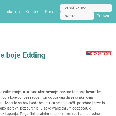
Lokacija
Kontakt
Posao
Prijava
e boje Edding
a etiketiranje, kreativno ukrašavanje i šareno farbanje keramike i
tar boja koje donose radost i omogućavaju da se svaka ideja
ku. Mastilo na bazi vode bez mirisa se brzo suši i posebno je svetlo.
lako ispraviti bez curenja. Visokokvalitetni vrh obezbeđuje
ez kapanja. To ga čini idealnim za početnike, kao i za napredne