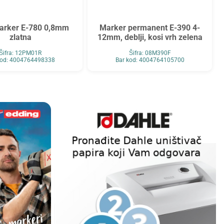
marker E-780 0,8mm
Marker permanent E-390 4-
zlatna
12mm, deblji, kosi vrh zelena
Šifra: 12PM01R
Šifra: 08M390F
kod: 4004764498338
Bar kod: 4004764105700