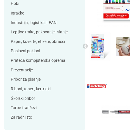
Debatin
Derform
Hobi
DSB
Durable
Igračke
Duracell
Edding
Industrija, logistika, LEAN
ELBA
Eleven
Lepljive trake, pakovanje i slanje
Elix Clean
Falken
Papiri, koverte, etikete, obrasci
Flieger
Franken
Poslovni pokloni
Fun Range
Gabol
Prateća kompjuterska oprema
GIOTTO
Guinness
Prezentacije
Han
Helit
Pribor za pisanje
Herma
HJP
Riboni, toneri, kertridži
Horse
HySeal
Školski pribor
Info Notes
Jalema
Torbe i rančevi
Jarilo
Kangaro
Za radni sto
Koh-i-nor
Lamy