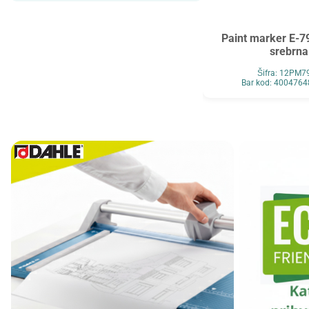
Maped
MAUL
Maxell
MESHU
Paint marker E-
srebrna
Mocoll
Mondi
Šifra: 12PM7
New Pen
Noki
Bar kod: 400476
Novus
O+CO
Orink
Ostalo
Oxford
Panasonic
Paper+Design
Pelikan
Philips
Premijer
Renz
Retype
Ridgeback
Scotch
Skrebba
Skullcandy
Smartbox Pro
Solali
Speed Link
StarPak