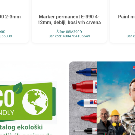
790 2-3mm
Marker permanent E-390 4-
Paint 
12mm, deblji, kosi vrh crvena
90S
Šifra: 08M390D
4855339
Bar kod: 4004764105649
Bar 