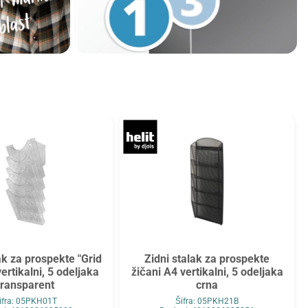
ak za prospekte "Grid
Zidni stalak za prospekte
ertikalni, 5 odeljaka
žičani A4 vertikalni, 5 odeljaka
transparent
crna
ifra: 05PKH01T
Šifra: 05PKH21B