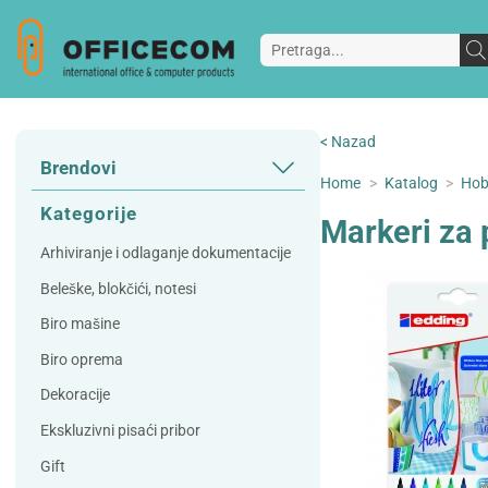
< Nazad
Brendovi
Home
>
Katalog
>
Hob
3L
3M
Kategorije
Markeri za 
A Plus
Accessories
Arhiviranje i odlaganje dokumentacije
AD
Alco
Beleške, blokčići, notesi
Artoz
Beifa
Biro mašine
Bene
Berlingo
Biro oprema
Bordlite
Canal St Martin
Dekoracije
Carand'ache
Citizen
Ekskluzivni pisaći pribor
Cleanrange
Dahle
Gift