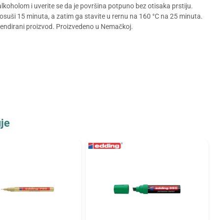
ualkoholom i uverite se da je površina potpuno bez otisaka prstiju.
osuši 15 minuta, a zatim ga stavite u rernu na 160 °C na 25 minuta.
brendirani proizvod. Proizvedeno u Nemačkoj.
je