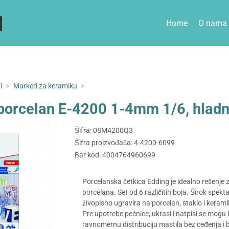
Home
O nama
i
>
Markeri za keramiku
>
porcelan E-4200 1-4mm 1/6, hladn
Šifra: 08M4200Q3
Šifra proizvođača: 4-4200-6099
Bar kod: 4004764960699
Porcelanska četkica Edding je idealno rešenje z
porcelana. Set od 6 različitih boja. Širok spek
živopisno ugravira na porcelan, staklo i kerami
Pre upotrebe pećnice, ukrasi i natpisi se mogu 
ravnomernu distribuciju mastila bez ceđenja i b