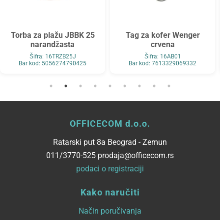
Torba za plažu JBBK 25
Tag za kofer Wenger
narandžasta
crvena
Šifra: 16TRZB25J
Šifra: 16AB01
Bar kod: 5056274790425
Bar kod: 7613329069332
OFFICECOM d.o.o.
Ratarski put 8a Beograd - Zemun
011/3770-525 prodaja@officecom.rs
podaci o registraciji
Kako naručiti
Način poručivanja