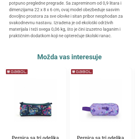
potpuno pregledne pregrade. Sa zapreminom od 0,9 litara i
dimenzijama 22 x 8 x 6 cm, ovaj model obezbeđuje sasvim
dovoljno prostora za sve olovke i sitan pribor neophodan za
svakodnevnu nastavu. Izrađena je od ekološki održivih
materijala i teži svega 0,06 kg, što je čini izuzetno laganim i
praktičnim dodatkom koji ne opterećuje školski ranac.
Možda vas interesuje
Pernica sa tri odeljka
Pernica sa tri odeljka