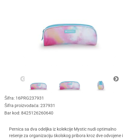
Šifra: 16PRG237931
Šifra proizvođača: 237931
Bar kod: 8425126260640
Pernica sa dva odeljka iz kolekcije Mystic nudi optimalno
rešenje za organizaciju školskog pribora kroz dve odvojene i