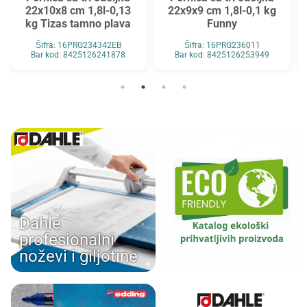
22x10x8 cm 1,8l-0,13
22x9x9 cm 1,8l-0,1 kg
kg Tizas tamno plava
Funny
Šifra: 16PRG234342EB
Šifra: 16PRG236011
Bar kod: 8425126241878
Bar kod: 8425126253949
Dahle
profesionalni
noževi i giljotine