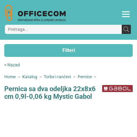
Filteri
< Nazad
Home
>
Katalog
>
Torbe i rančevi
>
Pernice
>
Pernica sa dva odeljka 22x8x6
cm 0,9l-0,06 kg Mystic Gabol