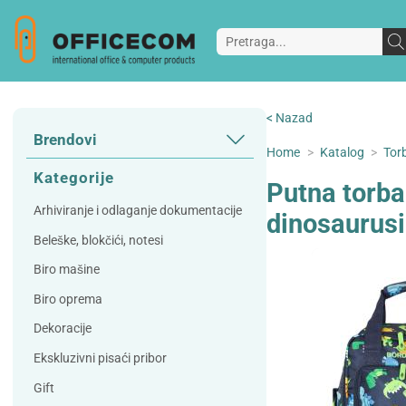
< Nazad
Brendovi
Home
>
Katalog
>
Torb
3L
3M
Kategorije
Putna torb
A Plus
Accessories
Arhiviranje i odlaganje dokumentacije
dinosaurusi
AD
Alco
Beleške, blokčići, notesi
Artoz
Beifa
Biro mašine
Bene
Berlingo
Biro oprema
Bordlite
Canal St Martin
Dekoracije
Carand'ache
Citizen
Ekskluzivni pisaći pribor
Cleanrange
Dahle
Gift