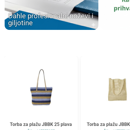
Tarifold
Top2000
Dahle profesionalni noževi i
Tymos
Unilux
giljotine
Vega
Verbatim
Verde
Viquel
Wenger
Westcott
WMZ
Zarfsan
Zöwie
Torba za plažu JBBK 25 plava
Torba za plažu JBB