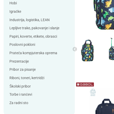
Debatin
Derform
Hobi
DSB
Durable
Igračke
Duracell
Edding
Industrija, logistika, LEAN
ELBA
Eleven
Lepljive trake, pakovanje i slanje
Elix Clean
Falken
Papiri, koverte, etikete, obrasci
Flieger
Franken
Poslovni pokloni
Fun Range
Gabol
Prateća kompjuterska oprema
GIOTTO
Guinness
Prezentacije
Han
Helit
Pribor za pisanje
Herma
HJP
Riboni, toneri, kertridži
Horse
HySeal
Školski pribor
Info Notes
Jalema
Torbe i rančevi
Jarilo
Kangaro
Za radni sto
Koh-i-nor
Lamy