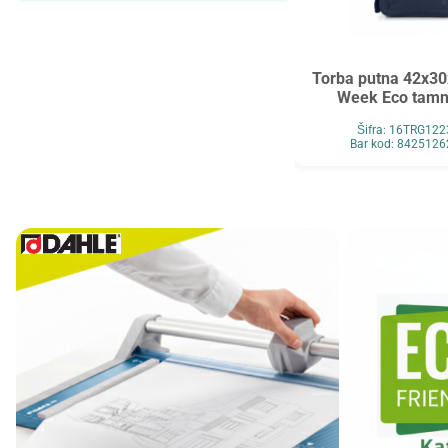
Maped
MAUL
Maxell
MESHU
Mocoll
Mondi
Torba putna 42x30
Week Eco tamn
New Pen
Noki
Šifra: 16TRG12
Novus
O+CO
Bar kod: 842512
Orink
Ostalo
Oxford
Panasonic
Paper+Design
Pelikan
Philips
Premijer
Renz
Retype
Ridgeback
Scotch
Skrebba
Skullcandy
Smartbox Pro
Solali
Speed Link
StarPak