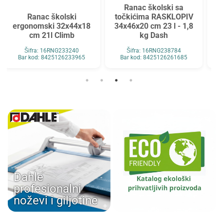
Ranac školski sa
Ranac predškolski
točkićima RASKLOPIV
ergonomski 27x34x12
34x46x20 cm 23 l - 1,8
cm 9l-0,28 kg Rainbow
kg Dash
roze
Šifra: 16RNG238784
Šifra: 16RNG233928I
Bar kod: 8425126261685
Bar kod: 8425126241137
Dahle
profesionalni
noževi i giljotine