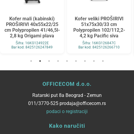
Kofer mali (kabinski)
Kofer veliki PROŠIRIVI
PROŠIRIVI 39x55x21/2
5
51x75x30/33 cm
cm Polypropilen
l-
Polypropilen 102/112,2-
37,5/42,8l-2,9 kg Pacifi
4,2 kg Pacific siva
tamno plava
Šifra: 16KG126847C
Šifra: 16KG126822EB
Bar kod: 8425126266710
Bar kod: 8425126266611
OFFICECOM d.o.o.
Ratarski put 8a Beograd - Zemun
011/3770-525 prodaja@officecom.rs
podaci o registraciji
Kako naručiti