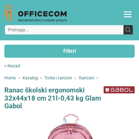
Filteri
< Nazad
Home
>
Katalog
>
Torbe i rančevi
>
Rančevi
>
Ranac školski ergonomski
32x44x18 cm 21l-0,43 kg Glam
Gabol