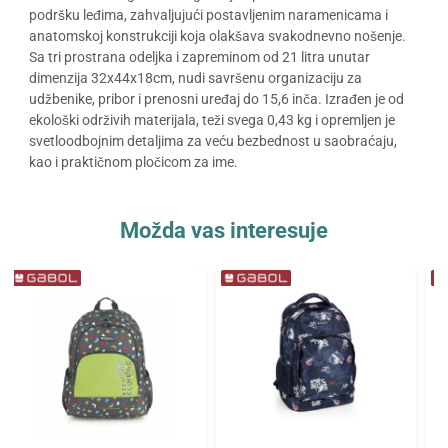
podršku leđima, zahvaljujući postavljenim naramenicama i
anatomskoj konstrukciji koja olakšava svakodnevno nošenje.
Sa tri prostrana odeljka i zapreminom od 21 litra unutar
dimenzija 32x44x18cm, nudi savršenu organizaciju za
udžbenike, pribor i prenosni uređaj do 15,6 inča. Izrađen je od
ekološki održivih materijala, teži svega 0,43 kg i opremljen je
svetloodbojnim detaljima za veću bezbednost u saobraćaju,
kao i praktičnom pločicom za ime.
Možda vas interesuje