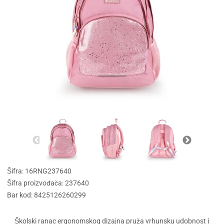
Šifra: 16RNG237640
Šifra proizvođača: 237640
Bar kod: 8425126260299
Školski ranac ergonomskog dizajna pruža vrhunsku udobnost i