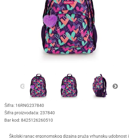
Šifra: 16RNG237840
Šifra proizvođača: 237840
Bar kod: 8425126260510
Školski ranac ergonomskog dizajna pruža vrhunsku udobnost i