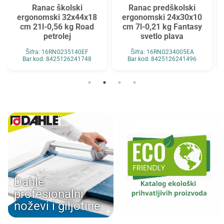
Ranac školski
Ranac predškolski
ergonomski 32x44x18
ergonomski 24x30x10
cm 21l-0,56 kg Road
cm 7l-0,21 kg Fantasy
petrolej
svetlo plava
Šifra: 16RNG235140EF
Šifra: 16RNG234005EA
Bar kod: 8425126241748
Bar kod: 8425126241496
Dahle
profesionalni
noževi i giljotine