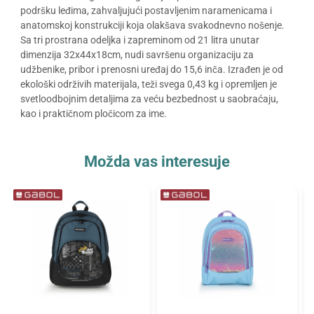
podršku leđima, zahvaljujući postavljenim naramenicama i
anatomskoj konstrukciji koja olakšava svakodnevno nošenje.
Sa tri prostrana odeljka i zapreminom od 21 litra unutar
dimenzija 32x44x18cm, nudi savršenu organizaciju za
udžbenike, pribor i prenosni uređaj do 15,6 inča. Izrađen je od
ekološki održivih materijala, teži svega 0,43 kg i opremljen je
svetloodbojnim detaljima za veću bezbednost u saobraćaju,
kao i praktičnom pločicom za ime.
Možda vas interesuje