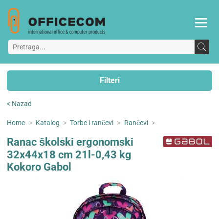
Filteri
< Nazad
Home
>
Katalog
>
Torbe i rančevi
>
Rančevi
>
Ranac školski ergonomski
32x44x18 cm 21l-0,43 kg
Kokoro Gabol