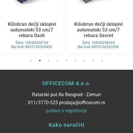
Kišobran dečji sklopivi
Kišobran dečji sklopivi
automatski 53 cm/7
automatski 53 cm/7
rebara Dash
rebara Secret
Šifra: 16KSG238764
Šifra: 16KSG238064
Bar kod: 8425126265492
Bar kod: 8425126265508
OFFICECOM d.o.o.
Ratarski put 8a Beograd - Zemun
011/3770-525 prodaja@officecom.rs
podaci o registraciji
Kako naručiti