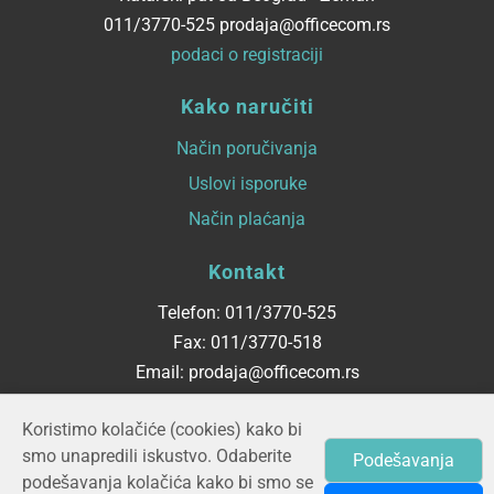
011/3770-525 prodaja@officecom.rs
podaci o registraciji
Kako naručiti
Način poručivanja
Uslovi isporuke
Način plaćanja
Kontakt
Telefon: 011/3770-525
Fax: 011/3770-518
Email: prodaja@officecom.rs
Radno vreme
Koristimo kolačiće (cookies) kako bi
smo unapredili iskustvo. Odaberite
Podešavanja
ponedeljak - petak
podešavanja kolačića kako bi smo se
08:00 do 16:00