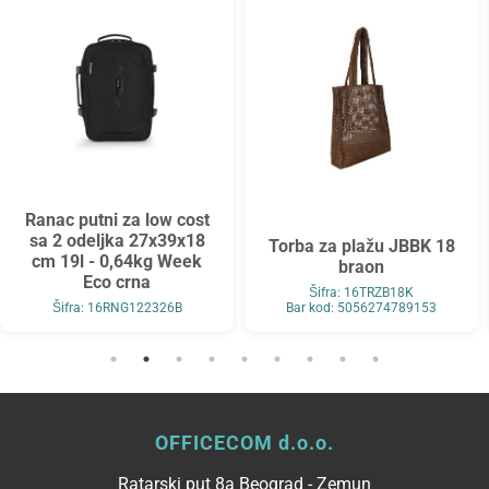
Ranac putni za low cost
sa 2 odeljka 27x39x18
Torba za plažu JBBK 18
cm 19l - 0,64kg Week
braon
Eco crna
Šifra: 16TRZB18K
Šifra: 16RNG122326B
Bar kod: 5056274789153
OFFICECOM d.o.o.
Ratarski put 8a Beograd - Zemun