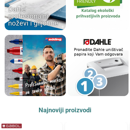
Dahle
profesionalni
noževi i giljotine
Najnoviji proizvodi