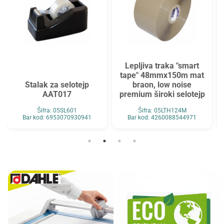
Lepljiva traka "smart
tape" 48mmx150m mat
Selote
lak za selotejp
braon, low noise
obostrano 
AAT017
premium široki selotejp
9
Šifra: 05SL601
Šifra: 05LTH124M
Šif
kod: 6953070930941
Bar kod: 4260088544971
Bar kod: