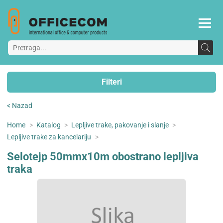
Filteri
< Nazad
Home
>
Katalog
>
Lepljive trake, pakovanje i slanje
>
Lepljive trake za kancelariju
>
Selotejp 50mmx10m obostrano lepljiva
traka