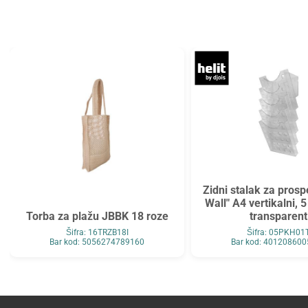
Tarifold
Top2000
Tymos
Unilux
Vega
Verbatim
Verde
Viquel
Wenger
Westcott
WMZ
Zarfsan
Zöwie
Zidni stalak za prosp
Wall" A4 vertikalni, 
Torba za plažu JBBK 18 roze
transparent
Šifra: 16TRZB18I
Šifra: 05PKH01
Bar kod: 5056274789160
Bar kod: 40120860