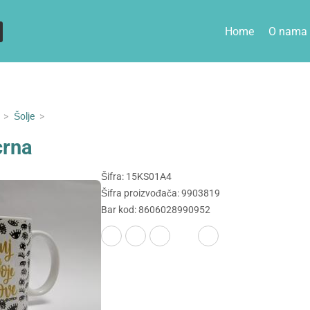
Home
O nama
>
Šolje
>
crna
Šifra: 15KS01A4
Šifra proizvođača: 9903819
Bar kod: 8606028990952