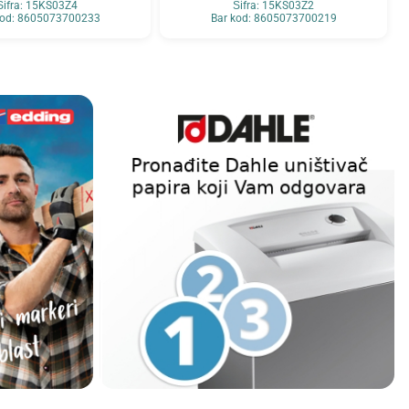
Šifra: 15KS03Z4
Šifra: 15KS03Z2
kod: 8605073700233
Bar kod: 8605073700219