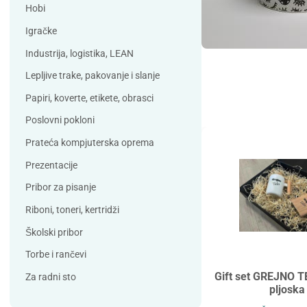
Debatin
Derform
Hobi
DSB
Durable
Igračke
Duracell
Edding
Industrija, logistika, LEAN
ELBA
Eleven
Lepljive trake, pakovanje i slanje
Elix Clean
Falken
Papiri, koverte, etikete, obrasci
Flieger
Franken
Poslovni pokloni
Fun Range
Gabol
Prateća kompjuterska oprema
GIOTTO
Guinness
Prezentacije
Han
Helit
Pribor za pisanje
Herma
HJP
Riboni, toneri, kertridži
Horse
HySeal
Školski pribor
Info Notes
Jalema
Torbe i rančevi
Jarilo
Kangaro
Gift set GREJNO T
Za radni sto
pljoska
Koh-i-nor
Lamy