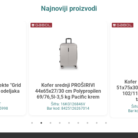
Najnoviji proizvodi
Kofer
ekte "Grid
Kofer srednji PROŠIRIVI
51x75x30
5 odeljaka
44x65x27/30 cm Polypropilen
102/11
69/76,5l-3,5 kg Pacific krem
T
Šifra: 16KG126846V
Šif
05998
Bar kod: 8425126267014
Bar k