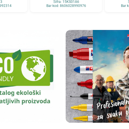
03
Šifra: 15KS01A6
8992314
Bar kod: 8606028990976
Bar 