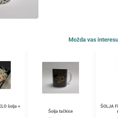
Možda vas interesu
ELO šolja +
ŠOLJA F
Šolja tačkice