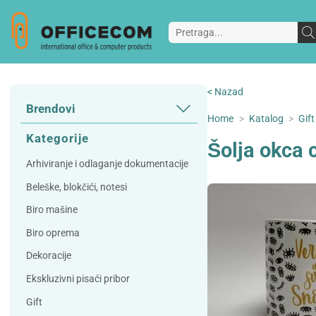
< Nazad
Brendovi
Home
>
Katalog
>
Gift
3L
3M
Kategorije
Šolja okca 
A Plus
Accessories
Arhiviranje i odlaganje dokumentacije
AD
Alco
Beleške, blokčići, notesi
Artoz
Beifa
Biro mašine
Bene
Berlingo
Biro oprema
Bordlite
Canal St Martin
Dekoracije
Carand'ache
Citizen
Ekskluzivni pisaći pribor
Cleanrange
Dahle
Gift