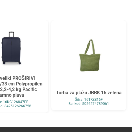
 veliki PROŠIRIVI
/33 cm Polypropilen
2,2-4,2 kg Pacific
Torba za plažu JBBK 16 zelena
tamno plava
Šifra: 16TRZB16F
ra: 16KG126847EB
Bar kod: 5056274789061
od: 8425126266758