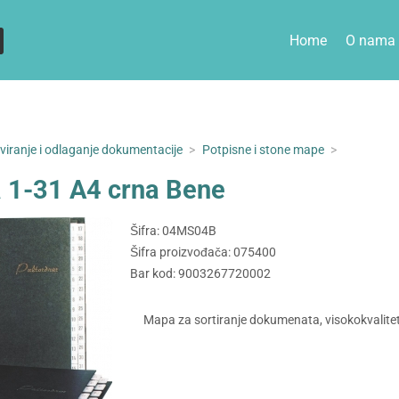
Home
O nama
iviranje i odlaganje dokumentacije
>
Potpisne i stone mape
>
 1-31 A4 crna Bene
Šifra: 04MS04B
Šifra proizvođača: 075400
Bar kod: 9003267720002
Mapa za sortiranje dokumenata, visokokvalitet