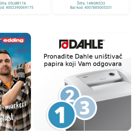
Šifra: 05LM817A
Šifra: 14NGN533
kod: 4002390069175
Bar kod: 4007885005331