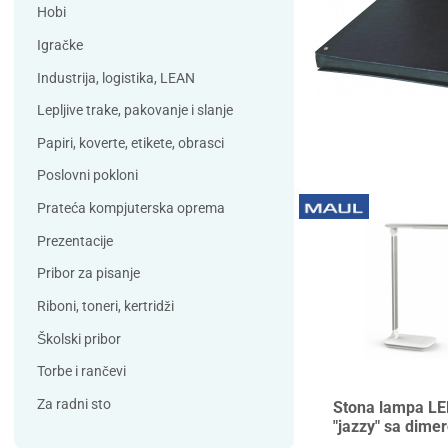
Debatin
Derform
Hobi
DSB
Durable
Igračke
Duracell
Edding
Industrija, logistika, LEAN
ELBA
Eleven
Lepljive trake, pakovanje i slanje
Elix Clean
Falken
Papiri, koverte, etikete, obrasci
Flieger
Franken
Poslovni pokloni
Fun Range
Gabol
Prateća kompjuterska oprema
GIOTTO
Guinness
Prezentacije
Han
Helit
Pribor za pisanje
Herma
HJP
Riboni, toneri, kertridži
Horse
HySeal
Školski pribor
Info Notes
Jalema
Torbe i rančevi
Jarilo
Kangaro
Za radni sto
Stona lampa L
"jazzy" sa dime
Koh-i-nor
Lamy