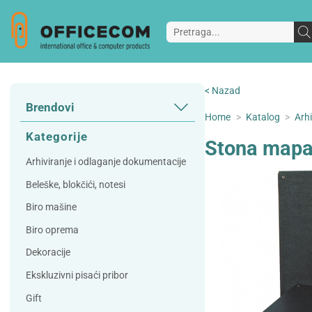
< Nazad
Brendovi
Home
>
Katalog
>
Arh
3L
3M
Kategorije
Stona mapa
A Plus
Accessories
Arhiviranje i odlaganje dokumentacije
AD
Alco
Beleške, blokčići, notesi
Artoz
Beifa
Biro mašine
Bene
Berlingo
Biro oprema
Bordlite
Canal St Martin
Dekoracije
Carand'ache
Citizen
Ekskluzivni pisaći pribor
Cleanrange
Dahle
Gift