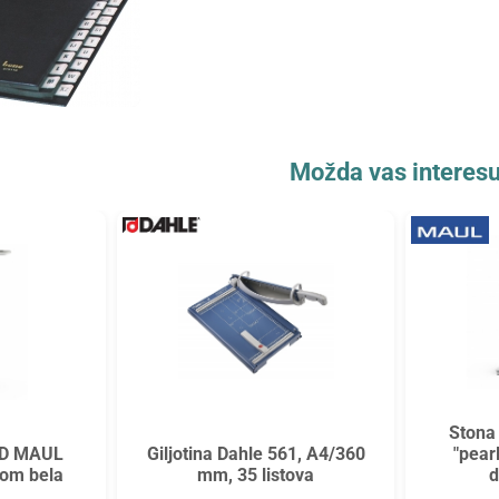
Možda vas interesu
Stona
ED MAUL
Giljotina Dahle 561, A4/360
"pearl
rom bela
mm, 35 listova
d