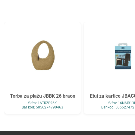
Tarifold
Top2000
Tymos
Unilux
Vega
Verbatim
Verde
Viquel
Wenger
Westcott
WMZ
Zarfsan
Zöwie
Torba za plažu JBBK 26 braon
Etui za kartice JBAC
Šifra: 16TRZB26K
Šifra: 16NMB13
Bar kod: 5056274790463
Bar kod: 50562747