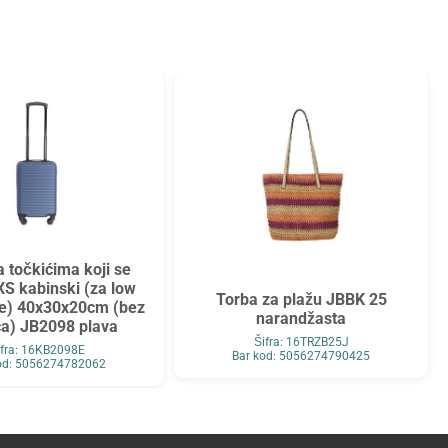
a točkićima koji se
XS kabinski (za low
Torba za plažu JBBK 25
ve) 40x30x20cm (bez
narandžasta
ća) JB2098 plava
Šifra: 16TRZB25J
ifra: 16KB2098E
Bar kod: 5056274790425
od: 5056274782062