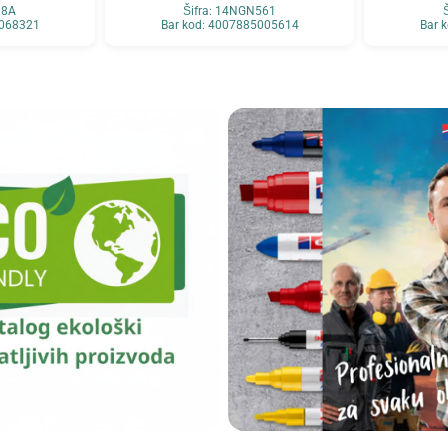
18A
Šifra: 14NGN561
0068321
Bar kod: 4007885005614
Bar 