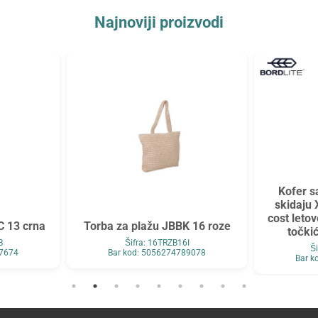
Najnoviji proizvodi
Kofer s
skidaju 
cost leto
C 13 crna
Torba za plažu JBBK 16 roze
točki
B
Šifra: 16TRZB16I
Š
27674
Bar kod: 5056274789078
Bar k