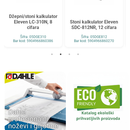
Džepni/stoni kalkulator
Eleven LC-310N, 8
Stoni kalkulator Eleven
cifara
SDC-812NR, 12 cifara
Šifra: 05DGE310
Šifra: 05DGE812
Bar kod: 5904966860386
Bar kod: 5904966860270
Dahle
profesionalni
noževi i giljotine