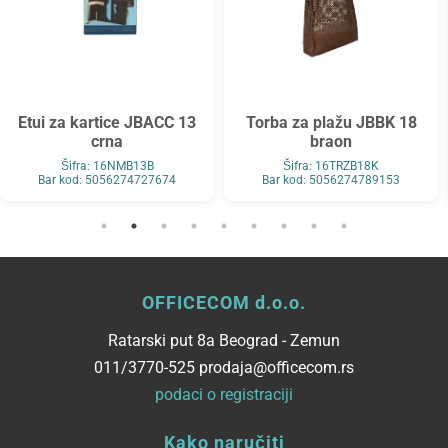
Etui za kartice JBACC 13
Torba za plažu JBBK 18
crna
braon
Šifra: 16NMB13B
Šifra: 16TRZB18K
Bar kod: 5056274727674
Bar kod: 5056274789153
OFFICECOM d.o.o.
Ratarski put 8a Beograd - Zemun
011/3770-525 prodaja@officecom.rs
podaci o registraciji
Kako naručiti