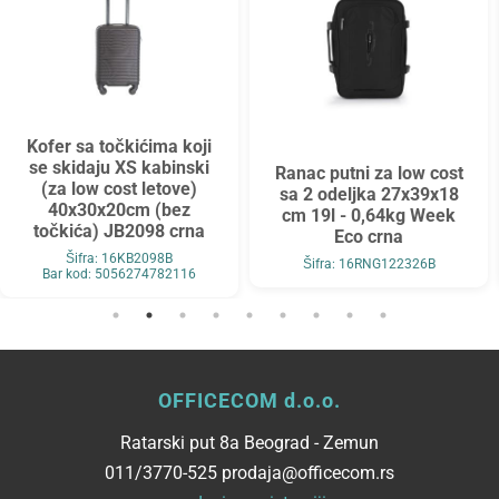
Kofer sa točkićima koji
se skidaju XS kabinski
Ranac putni za low cost
(za low cost letove)
sa 2 odeljka 27x39x18
40x30x20cm (bez
cm 19l - 0,64kg Week
točkića) JB2098 crna
Eco crna
Šifra: 16KB2098B
Šifra: 16RNG122326B
Bar kod: 5056274782116
OFFICECOM d.o.o.
Ratarski put 8a Beograd - Zemun
011/3770-525 prodaja@officecom.rs