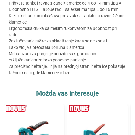
Prihvata tanke i ravne žičane klamerice od 4 do 14 mm tipa A i
D odnosno H i G. Takođe radi i sa ekserima tipa E do 16 mm.
Klizni mehanizam olakšava prelazak sa tankih na ravne žičane
klamerice.
Ergonomska drška sa mekim rukohvatom za udobnost pri
radu.
Zaključavanje ručke za skladištenje kada se ne koristi.
Lako vidljiva preostala količina klamerica.
Mehanizam za punjenje odozdo sa sigurnosnim
otključavanjem za brzo ponovno punjenje.
Za precizno heftanje, linija na prednjoj strani heftalice pokazuje
tačno mesto gde klamerice izlaze.
Možda vas interesuje