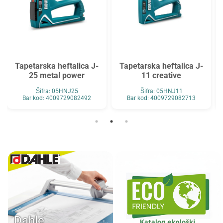
Tapetarska heftalica J-
Tapetarska heftalica J-
25 metal power
11 creative
Šifra: 05HNJ25
Šifra: 05HNJ11
Bar kod: 4009729082492
Bar kod: 4009729082713
Dahle