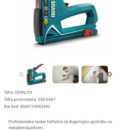
Šifra: 05HNJ29
Šifra proizvođača: 030-0467
Bar kod: 4009729082492
Profesionalna tacker heftalica za dugotrajnu upotrebu sa
metalnim kućištem.