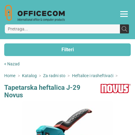
Filteri
< Nazad
Home
>
Katalog
>
Za radni sto
>
Heftalice i rasheftivači
>
Tapetarska heftalica J-29
Novus