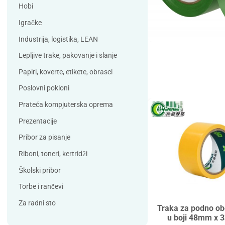
Debatin
Derform
Hobi
DSB
Durable
Igračke
Duracell
Edding
Industrija, logistika, LEAN
ELBA
Eleven
Lepljive trake, pakovanje i slanje
Elix Clean
Falken
Papiri, koverte, etikete, obrasci
Flieger
Franken
Poslovni pokloni
Fun Range
Gabol
Prateća kompjuterska oprema
GIOTTO
Guinness
Prezentacije
Han
Helit
Pribor za pisanje
Herma
HJP
Riboni, toneri, kertridži
Horse
HySeal
Školski pribor
Info Notes
Jalema
Torbe i rančevi
Jarilo
Kangaro
Za radni sto
Traka za podno ob
Koh-i-nor
Lamy
u boji 48mm x 