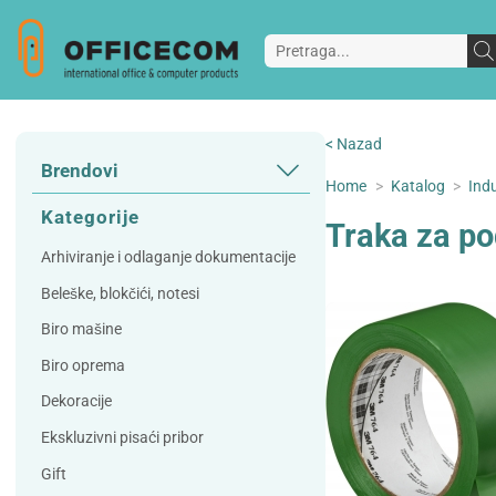
< Nazad
Brendovi
Home
>
Katalog
>
Indu
3L
3M
Kategorije
Traka za po
A Plus
Accessories
Arhiviranje i odlaganje dokumentacije
AD
Alco
Beleške, blokčići, notesi
Artoz
Beifa
Biro mašine
Bene
Berlingo
Biro oprema
Bordlite
Canal St Martin
Dekoracije
Carand'ache
Citizen
Ekskluzivni pisaći pribor
Cleanrange
Dahle
Gift