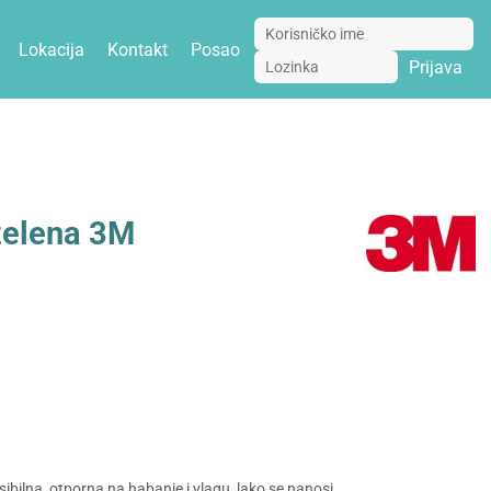
Lokacija
Kontakt
Posao
Prijava
zelena 3M
ibilna, otporna na habanje i vlagu, lako se nanosi.