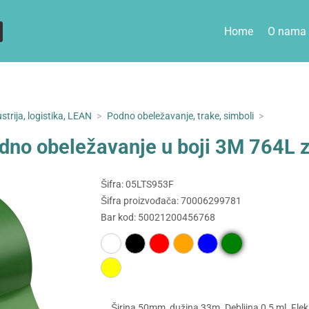
Home
O nama
strija, logistika, LEAN
>
Podno obeležavanje, trake, simboli
>
dno obeležavanje u boji 3M 764L 
Šifra: 05LTS953F
Šifra proizvođača: 70006299781
Bar kod: 50021200456768
Širina 50mm, dužina 33m. Debljina 0,5 ml. Fleks