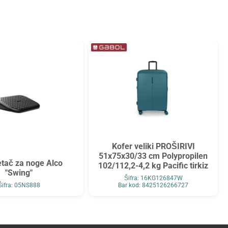
Kofer veliki PROŠIRIVI
51x75x30/33 cm Polypropilen
tač za noge Alco
102/112,2-4,2 kg Pacific tirkiz
"Swing"
Šifra: 16KG126847W
Šifra: 05NS888
Bar kod: 8425126266727