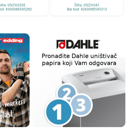
ifra: 05LTH352E
Šifra: 05LTH341
kod: 4260088545282
Bar kod: 4260088545312