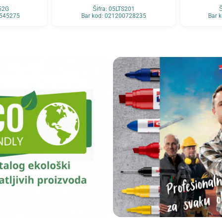
352G
Šifra: 05LTS201
Š
8545275
Bar kod: 021200728235
Bar 