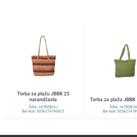
Tarifold
Top2000
Tymos
Unilux
Vega
Verbatim
Verde
Viquel
Wenger
Westcott
WMZ
Zarfsan
Zöwie
Torba za plažu JBBK 25
narandžasta
Torba za plažu JBBK 
Šifra: 16TRZB25J
Šifra: 16TRZB16
Bar kod: 5056274790425
Bar kod: 50562747