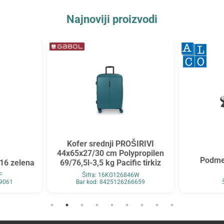
Najnoviji proizvodi
Kofer srednji PROŠIRIVI
44x65x27/30 cm Polypropilen
Podme
16 zelena
69/76,5l-3,5 kg Pacific tirkiz
F
Šifra: 16KG126846W
89061
Bar kod: 8425126266659