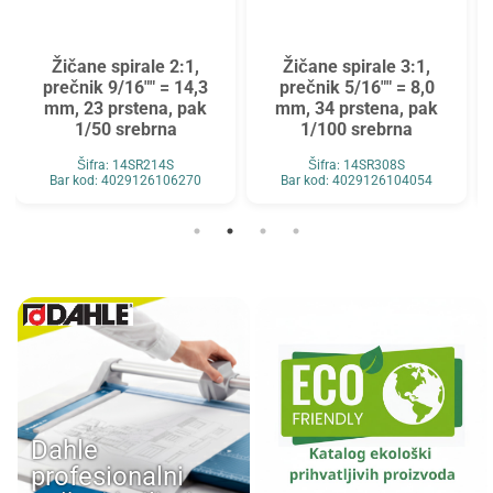
Žičane spirale 2:1,
Žičane spirale 3:1,
prečnik 9/16"" = 14,3
prečnik 5/16"" = 8,0
mm, 23 prstena, pak
mm, 34 prstena, pak
1/50 srebrna
1/100 srebrna
Šifra: 14SR214S
Šifra: 14SR308S
Bar kod: 4029126106270
Bar kod: 4029126104054
Dahle
profesionalni