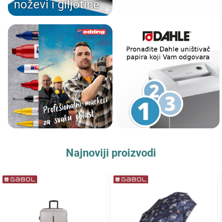
noževi i giljotine
Najnoviji proizvodi