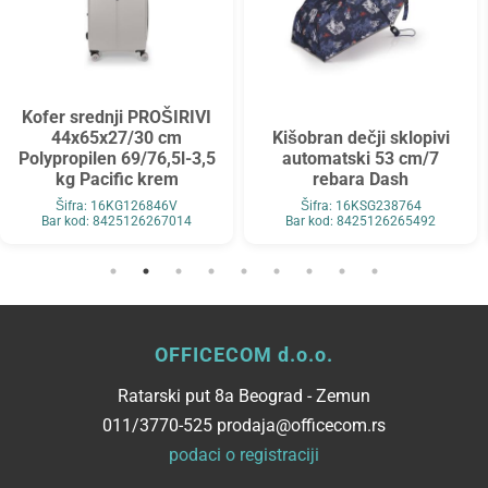
Kofer srednji PROŠIRIVI
44x65x27/30 cm
Kišobran dečji sklopivi
Polypropilen 69/76,5l-3,5
automatski 53 cm/7
kg Pacific krem
rebara Dash
Šifra: 16KG126846V
Šifra: 16KSG238764
Bar kod: 8425126267014
Bar kod: 8425126265492
OFFICECOM d.o.o.
Ratarski put 8a Beograd - Zemun
011/3770-525 prodaja@officecom.rs
podaci o registraciji