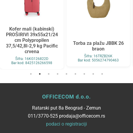
Kofer mali (kabinski)
PROŠIRIVI 39x55x21/24
cm Polypropilen
Torba za plažu JBBK 26
37,5/42,8l-2,9 kg Pacific
braon
crvena
Šifra: 16TRZB26K
Šifra: 16KG126822D
Bar kod: 5056274790463
Bar kod: 8425126266598
OFFICECOM d.o.o.
Ratarski put 8a Beograd - Zemun
011/3770-525 prodaja@officecom.rs
podaci o registraciji