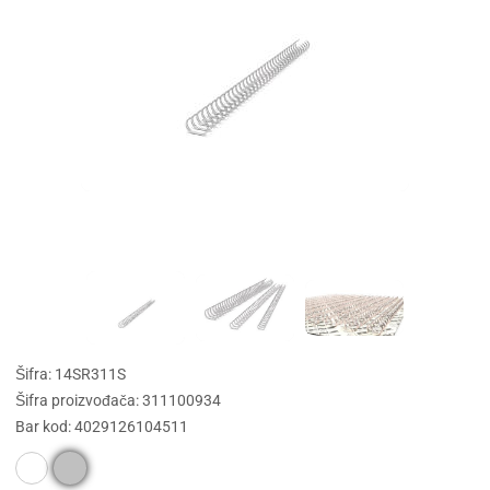
Šifra: 14SR311S
Šifra proizvođača: 311100934
Bar kod: 4029126104511