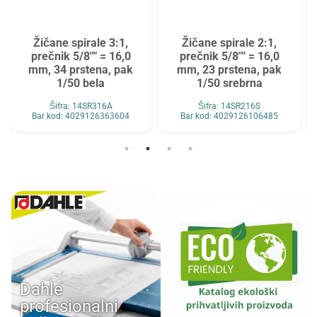
Žičane spirale 3:1,
Žičane spirale 2:1,
prečnik 5/8"" = 16,0
prečnik 5/8"" = 16,0
mm, 34 prstena, pak
mm, 23 prstena, pak
1/50 bela
1/50 srebrna
Šifra: 14SR316A
Šifra: 14SR216S
Bar kod: 4029126363604
Bar kod: 4029126106485
Dahle
profesionalni