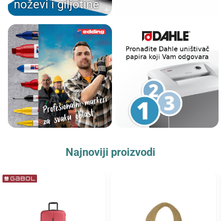
noževi i giljotine
Najnoviji proizvodi