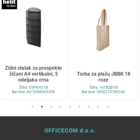
Zidni stalak za prospekte
žičani A4 vertikalni, 5
Torba za plažu JBBK 18
odeljaka crna
roze
Šifra: 05PKH21B
Šifra: 16TRZB18I
Bar kod: 4012086005356
Bar kod: 5056274789160
OFFICECOM d.o.o.