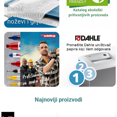
Dahle
profesionalni
noževi i giljotine
Najnoviji proizvodi