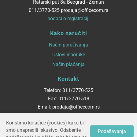
Ratarski put 8a Beograd - Zemun
011/3770-525 prodaja@officecom.rs
podaci o registraciji
Kako naručiti
Način poručivanja
Uslovi isporuke
Način plaćanja
Kontakt
Telefon: 011/3770-525
Fax: 011/3770-518
Email: prodaja@officecom.rs
Radno vreme
Koristimo kolačiće (cookies) kako bi
smo unapredili iskustvo. Odaberite
Podešavanja
ponedeljak - petak