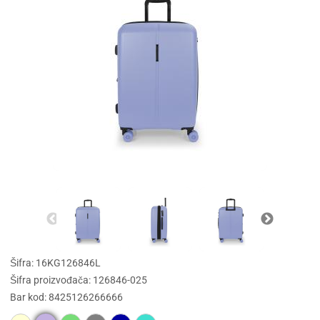
Šifra: 16KG126846L
Šifra proizvođača: 126846-025
Bar kod: 8425126266666