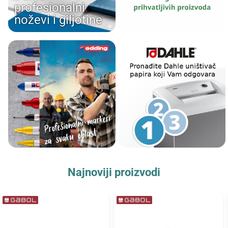
profesionalni
noževi i giljotine
Najnoviji proizvodi