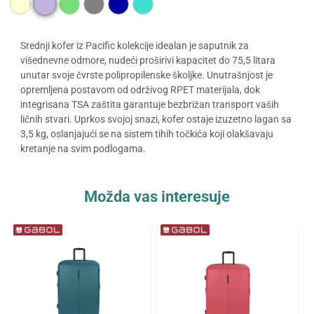
Srednji kofer iz Pacific kolekcije idealan je saputnik za
višednevne odmore, nudeći proširivi kapacitet do 75,5 litara
unutar svoje čvrste polipropilenske školjke. Unutrašnjost je
opremljena postavom od održivog RPET materijala, dok
integrisana TSA zaštita garantuje bezbrižan transport vaših
ličnih stvari. Uprkos svojoj snazi, kofer ostaje izuzetno lagan sa
3,5 kg, oslanjajući se na sistem tihih točkića koji olakšavaju
kretanje na svim podlogama.
Možda vas interesuje