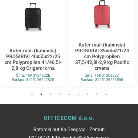
Kofer mali (kabinski)
Kofer mali (kabinski)
PROŠIRIVI 39x55x21/24
PROŠIRIVI 40x55x22/25
cm Polypropilen
cm Polypropilen 41/46,5l-
37,5/42,8l-2,9 kg Pacific
2,8 kg Origami crna
crvena
Šifra: 16KG124922B
Šifra: 16KG126822D
Bar kod: 8425126247825
Bar kod: 8425126266598
OFFICECOM d.o.o.
Ratarski put 8a Beograd - Zemun
011/3770-525 prodaja@officecom.rs