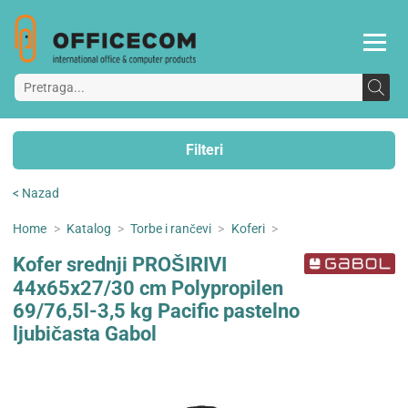
Filteri
< Nazad
Home
>
Katalog
>
Torbe i rančevi
>
Koferi
>
Kofer srednji PROŠIRIVI
44x65x27/30 cm Polypropilen
69/76,5l-3,5 kg Pacific pastelno
ljubičasta Gabol