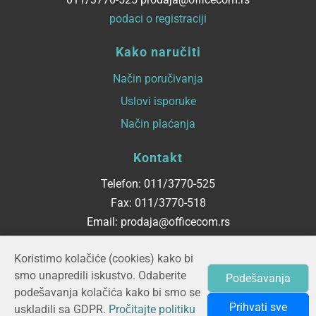
podaci o registraciji
Kako naručiti
Način poručivanja
Uslovi isporuke
Način plaćanja
Kontakt
Telefon: 011/3770-525
Fax: 011/3770-518
Email: prodaja@officecom.rs
Radno vreme
Koristimo kolačiće (cookies) kako bi
smo unapredili iskustvo. Odaberite
Podešavanja
ponedeljak - petak
podešavanja kolačića kako bi smo se
08:00 do 16:00
Prihvati sve
uskladili sa GDPR.
Pročitajte politiku