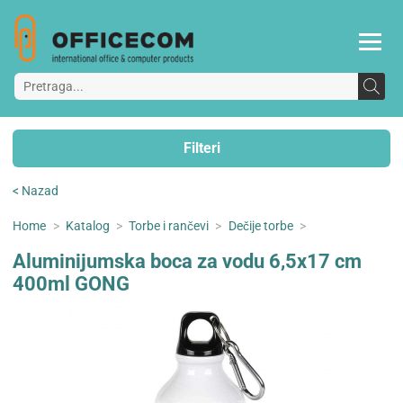
Filteri
< Nazad
Home
>
Katalog
>
Torbe i rančevi
>
Dečije torbe
>
Aluminijumska boca za vodu 6,5x17 cm
400ml GONG