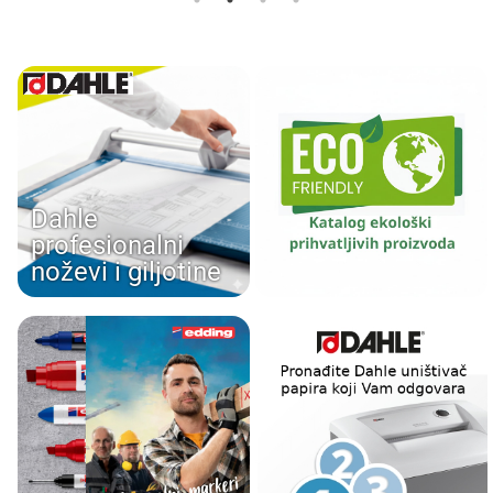
Dahle
profesionalni
noževi i giljotine