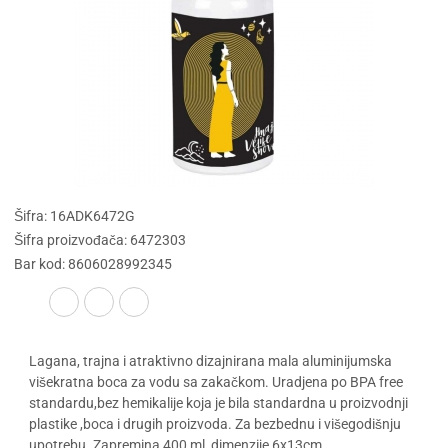
Šifra: 16ADK6472G
Šifra proizvođača: 6472303
Bar kod: 8606028992345
Lagana, trajna i atraktivno dizajnirana mala aluminijumska
višekratna boca za vodu sa zakačkom. Uradjena po BPA free
standardu,bez hemikalije koja je bila standardna u proizvodnji
plastike ,boca i drugih proizvoda. Za bezbednu i višegodišnju
upotrebu. Zapremina 400 ml, dimenzije 6x13cm.