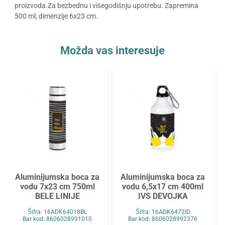
proizvoda.Za bezbednu i višegodišnju upotrebu. Zapremina
500 ml, dimenzije 6x23 cm.
Možda vas interesuje
Aluminijumska boca za
Aluminijumska boca za
vodu 7x23 cm 750ml
vodu 6,5x17 cm 400ml
BELE LINIJE
IVS DEVOJKA
Šifra: 16ADK64018BL
Šifra: 16ADK6472ID
Bar kod: 8606028991010
Bar kod: 8606028992376