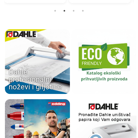
Dahle
profesionalni
noževi i giljotine