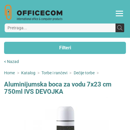
Filteri
< Nazad
Home
>
Katalog
>
Torbe i rančevi
>
Dečije torbe
>
Aluminijumska boca za vodu 7x23 cm
750ml IVS DEVOJKA