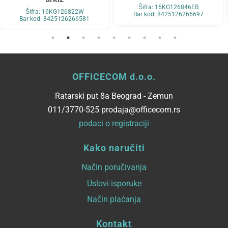
Šifra: 16KG126846EB
Šifra: 16KG126822W
Bar kod: 8425126266697
Bar kod: 8425126266581
OFFICECOM d.o.o.
Ratarski put 8a Beograd - Zemun
011/3770-525 prodaja@officecom.rs
podaci o registraciji
Kako naručiti
Način poručivanja
Uslovi isporuke
Način plaćanja
Kontakt