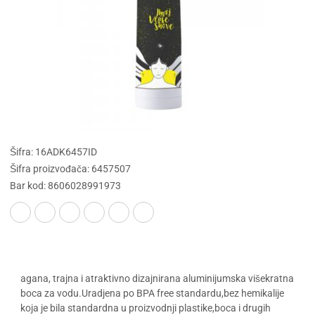
Šifra: 16ADK6457ID
Šifra proizvođača: 6457507
Bar kod: 8606028991973
agana, trajna i atraktivno dizajnirana aluminijumska višekratna
boca za vodu.Uradjena po BPA free standardu,bez hemikalije
koja je bila standardna u proizvodnji plastike,boca i drugih