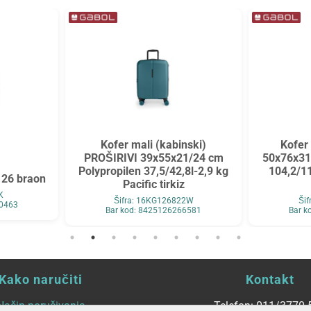
Kofer mali (kabinski)
Kofer
PROŠIRIVI 39x55x21/24 cm
50x76x31
Polypropilen 37,5/42,8l-2,9 kg
104,2/11
 26 braon
Pacific tirkiz
K
Šifra: 16KG126822W
Ši
90463
Bar kod: 8425126266581
Bar k
Kako naručiti
Kontakt
Način poručivanja
Telefon: 011/3770-