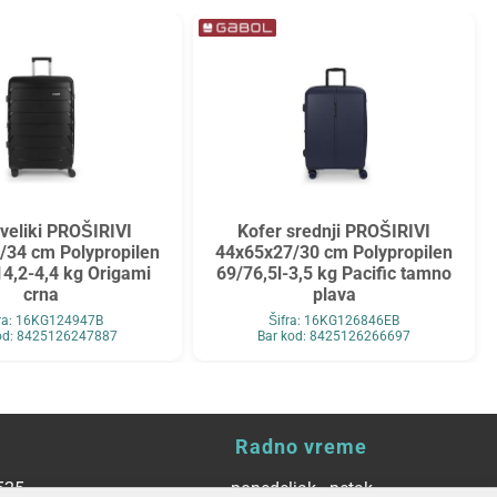
 veliki PROŠIRIVI
Kofer srednji PROŠIRIVI
/34 cm Polypropilen
44x65x27/30 cm Polypropilen
4,2-4,4 kg Origami
69/76,5l-3,5 kg Pacific tamno
crna
plava
fra: 16KG124947B
Šifra: 16KG126846EB
od: 8425126247887
Bar kod: 8425126266697
Radno vreme
525
ponedeljak - petak