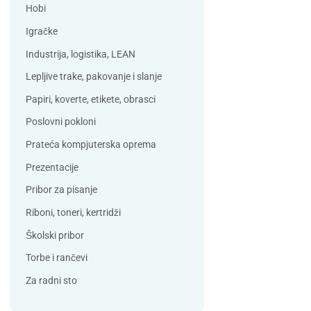
Debatin
Derform
Hobi
DSB
Durable
Igračke
Duracell
Edding
Industrija, logistika, LEAN
ELBA
Eleven
Lepljive trake, pakovanje i slanje
Elix Clean
Falken
Papiri, koverte, etikete, obrasci
Flieger
Franken
Poslovni pokloni
Fun Range
Gabol
Prateća kompjuterska oprema
GIOTTO
Guinness
Prezentacije
Han
Helit
Pribor za pisanje
Herma
HJP
Riboni, toneri, kertridži
Horse
HySeal
Školski pribor
Info Notes
Jalema
Torbe i rančevi
Jarilo
Kangaro
Za radni sto
Koh-i-nor
Lamy