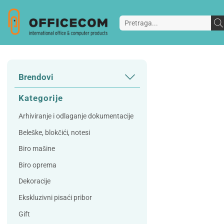
Brendovi
3L
3M
Kategorije
A Plus
Accessories
Arhiviranje i odlaganje dokumentacije
AD
Alco
Beleške, blokčići, notesi
Artoz
Beifa
Biro mašine
Bene
Berlingo
Biro oprema
Bordlite
Canal St Martin
Dekoracije
Carand'ache
Citizen
Ekskluzivni pisaći pribor
Cleanrange
Dahle
Gift