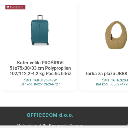
Tarifold
Top2000
Tymos
Unilux
Vega
Verbatim
Verde
Viquel
Wenger
Westcott
WMZ
Zarfsan
Zöwie
Kofer veliki PROŠIRIVI
51x75x30/33 cm Polypropilen
102/112,2-4,2 kg Pacific tirkiz
Torba za plažu JBBK
Šifra: 16KG126847W
Šifra: 16TRZB26
Bar kod: 8425126266727
Bar kod: 50562747
OFFICECOM d.o.o.
Ratarski put 8a Beograd - Zemun