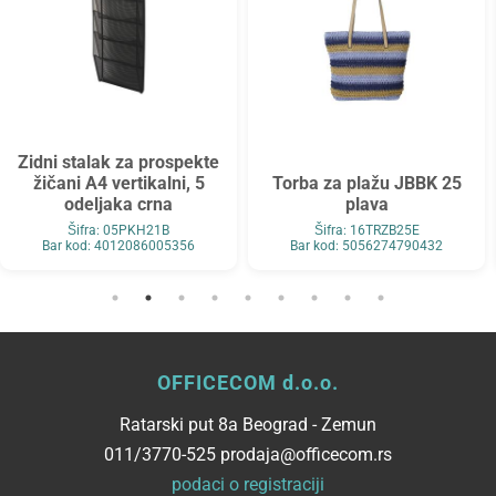
Zidni stalak za prospekte
žičani A4 vertikalni, 5
Torba za plažu JBBK 25
odeljaka crna
plava
Šifra: 05PKH21B
Šifra: 16TRZB25E
Bar kod: 4012086005356
Bar kod: 5056274790432
OFFICECOM d.o.o.
Ratarski put 8a Beograd - Zemun
011/3770-525 prodaja@officecom.rs
podaci o registraciji