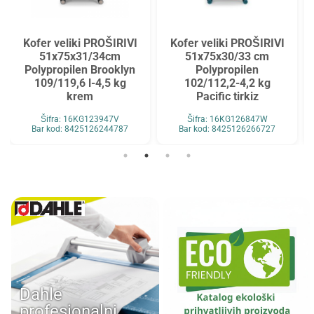
Kofer veliki PROŠIRIVI
Kofer veliki PROŠIRIVI
51x75x31/34cm
51x75x30/33 cm
Polypropilen Brooklyn
Polypropilen
109/119,6 l-4,5 kg
102/112,2-4,2 kg
krem
Pacific tirkiz
Šifra: 16KG123947V
Šifra: 16KG126847W
Bar kod: 8425126244787
Bar kod: 8425126266727
Dahle
profesionalni