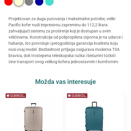
Projektovan za duga putovanja i maksimalne potrebe, veliki
Pacific kofer nudi impresivnu zapreminu do 112,2 litara
zahvaljujući sistemu za proširenje koji je dostupan u svim
veličinama. Konstrukcija od polipropilena otporna je na udarce i
habanje, što potvrđuje i petogodišnja garancija kvaliteta koju
nosi ovaj model. Bezbednost prtljaga osigurava moderna TSA
bravica, dok trostepena teleskopska ručka i bešumni točkići
čine transport ovog velikog kofera jednostavnim i komfornim.
Možda vas interesuje