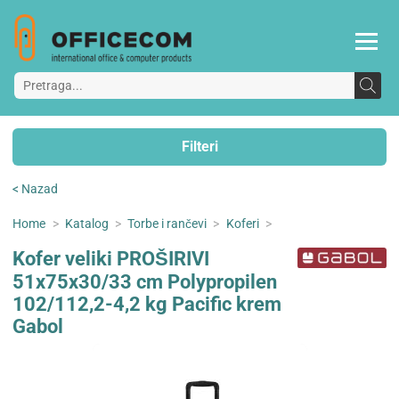
Filteri
< Nazad
Home
>
Katalog
>
Torbe i rančevi
>
Koferi
>
Kofer veliki PROŠIRIVI
51x75x30/33 cm Polypropilen
102/112,2-4,2 kg Pacific krem
Gabol