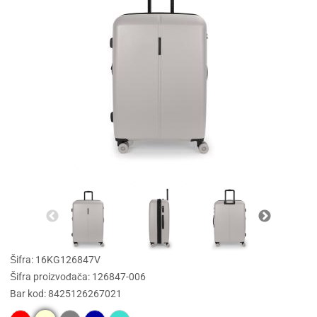
Šifra: 16KG126847V
Šifra proizvođača: 126847-006
Bar kod: 8425126267021