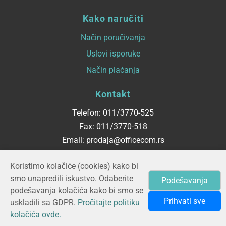
Kako naručiti
Način poručivanja
Uslovi isporuke
Način plaćanja
Kontakt
Telefon: 011/3770-525
Fax: 011/3770-518
Email: prodaja@officecom.rs
Radno vreme
Koristimo kolačiće (cookies) kako bi
smo unapredili iskustvo. Odaberite
Podešavanja
ponedeljak - petak
podešavanja kolačića kako bi smo se
08:00 do 16:00
Prihvati sve
uskladili sa GDPR.
Pročitajte politiku
kolačića ovde.
© 2026 OFFICECOM d.o.o.