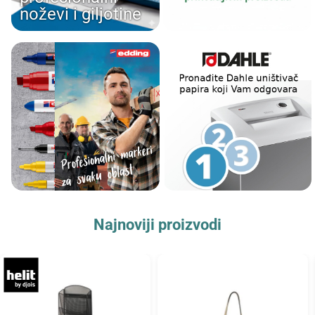
noževi i giljotine
Najnoviji proizvodi