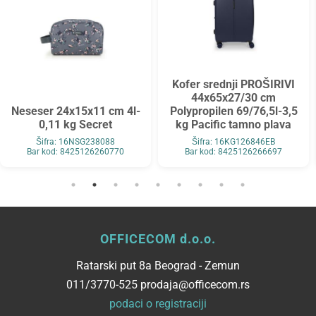
Kofer srednji PROŠIRIVI
44x65x27/30 cm
Neseser 24x15x11 cm 4l-
Polypropilen 69/76,5l-3,5
0,11 kg Secret
kg Pacific tamno plava
Šifra: 16NSG238088
Šifra: 16KG126846EB
Bar kod: 8425126260770
Bar kod: 8425126266697
OFFICECOM d.o.o.
Ratarski put 8a Beograd - Zemun
011/3770-525 prodaja@officecom.rs
podaci o registraciji