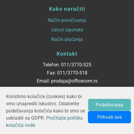
Kako naručiti
Način poručivanja
Uslovi isporuke
Način plaćanja
Kontakt
Telefon: 011/3770-525
Fax: 011/3770-518
Email: prodaja@officecom.rs
Radno vreme
Koristimo kolačiće (cookies) kako bi
smo unapredili iskustvo. Odaberite
Podešavanja
ponedeljak - petak
podešavanja kolačića kako bi smo se
08:00 do 16:00
Prihvati sve
uskladili sa GDPR.
Pročitajte politiku
kolačića ovde.
© 2026 OFFICECOM d.o.o.