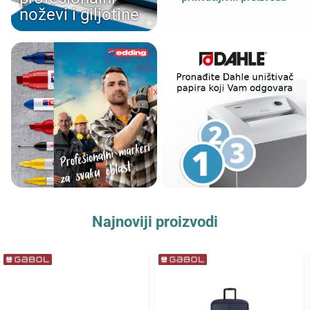
noževi i giljotine
Najnoviji proizvodi