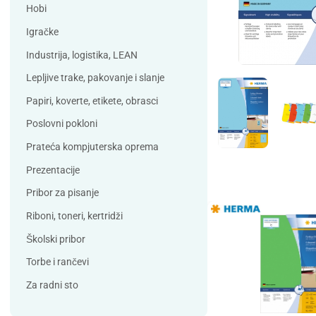
Debatin
Derform
Hobi
DSB
Durable
Igračke
Duracell
Edding
Industrija, logistika, LEAN
ELBA
Eleven
Lepljive trake, pakovanje i slanje
Elix Clean
Falken
Papiri, koverte, etikete, obrasci
Flieger
Franken
Poslovni pokloni
Fun Range
Gabol
Prateća kompjuterska oprema
GIOTTO
Guinness
Prezentacije
Han
Helit
Pribor za pisanje
Herma
HJP
Riboni, toneri, kertridži
Horse
HySeal
Školski pribor
Info Notes
Jalema
Torbe i rančevi
Jarilo
Kangaro
Za radni sto
Koh-i-nor
Lamy