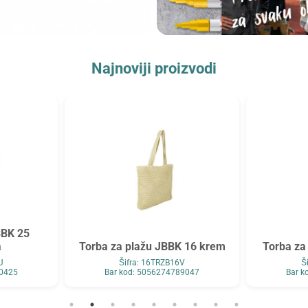
Najnoviji proizvodi
BBK 25
a
Torba za plažu JBBK 16 krem
Torba za
J
Šifra: 16TRZB16V
Š
90425
Bar kod: 5056274789047
Bar k