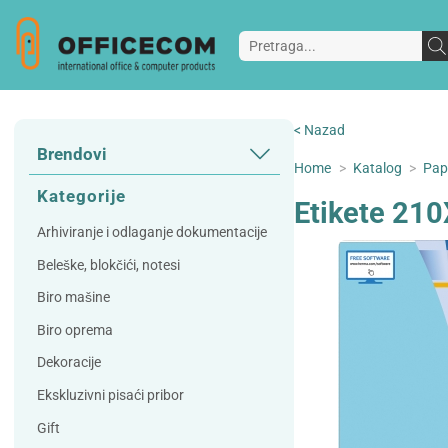
< Nazad
Brendovi
Home
>
Katalog
>
Papi
3L
3M
Kategorije
Etikete 21
A Plus
Accessories
Arhiviranje i odlaganje dokumentacije
AD
Alco
Beleške, blokčići, notesi
Artoz
Beifa
Biro mašine
Bene
Berlingo
Biro oprema
Bordlite
Canal St Martin
Dekoracije
Carand'ache
Citizen
Ekskluzivni pisaći pribor
Cleanrange
Dahle
Gift