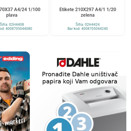
 70X37 A4/24 1/100
Etikete 210X297 A4/1 1/20
plava
zelena
Šifra: 02H4408
Šifra: 02H4424
kod: 4008705044080
Bar kod: 4008705044240