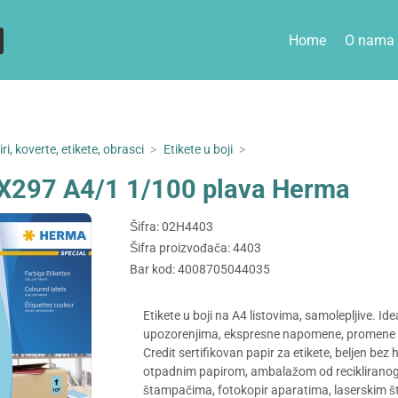
Home
O nama
ri, koverte, etikete, obrasci
>
Etikete u boji
>
0X297 A4/1 1/100 plava Herma
Šifra: 02H4403
Šifra proizvođača: 4403
Bar kod: 4008705044035
Etikete u boji na A4 listovima, samolepljive. I
upozorenjima, ekspresne napomene, promene adre
Credit sertifikovan papir za etikete, beljen bez
otpadnim papirom, ambalažom od recikliranog k
štampačima, fotokopir aparatima, laserskim š