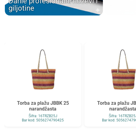
Dahle profesionalni noževi i
Tarifold
Top2000
giljotine
Tymos
Unilux
Vega
Verbatim
Verde
Viquel
Wenger
Westcott
WMZ
Zarfsan
Zöwie
Torba za plažu JBBK 25
Torba za plažu J
narandžasta
narandžast
Šifra: 16TRZB25J
Šifra: 16TRZB25
Bar kod: 5056274790425
Bar kod: 50562747