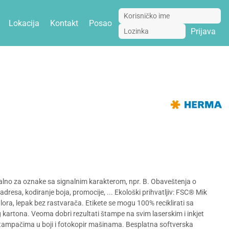
Lokacija
Kontakt
Posao
Prijava
dealno za oznake sa signalnim karakterom, npr. B. Obaveštenja o
sa, kodiranje boja, promocije, ... Ekološki prihvatljiv: FSC® Mik
 hlora, lepak bez rastvarača. Etikete se mogu 100% reciklirati sa
artona. Veoma dobri rezultati štampe na svim laserskim i inkjet
tampačima u boji i fotokopir mašinama. Besplatna softverska