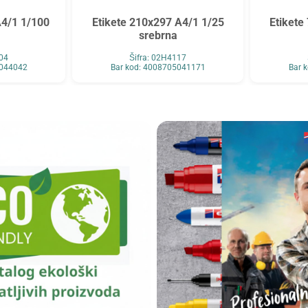
A4/1 1/100
Etikete 210x297 A4/1 1/25
Etikete
srebrna
404
Šifra: 02H4117
5044042
Bar kod: 4008705041171
Bar 