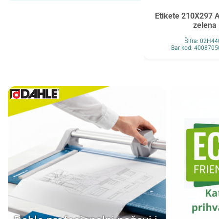
Maped
MAUL
Etikete 210X297 
Maxell
MESHU
zelena
Mocoll
Mondi
Šifra: 02H4
Bar kod: 400870
New Pen
Noki
Novus
O+CO
Orink
Ostalo
Oxford
Panasonic
Paper+Design
Pelikan
Philips
Premijer
Renz
Retype
Ridgeback
Scotch
Skrebba
Skullcandy
Smartbox Pro
Solali
Speed Link
StarPak