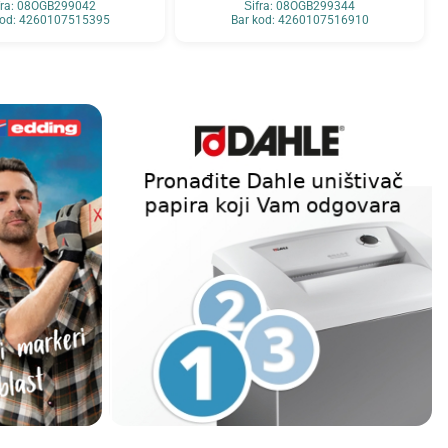
fra: 08OGB299042
Šifra: 08OGB299344
kod: 4260107515395
Bar kod: 4260107516910