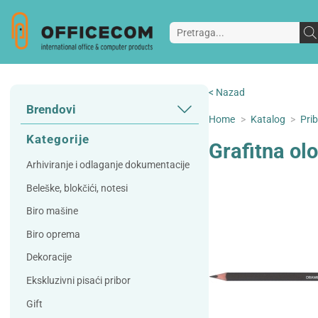
< Nazad
Brendovi
Home
>
Katalog
>
Prib
3L
3M
Kategorije
Grafitna ol
A Plus
Accessories
Arhiviranje i odlaganje dokumentacije
AD
Alco
Beleške, blokčići, notesi
Artoz
Beifa
Biro mašine
Bene
Berlingo
Biro oprema
Bordlite
Canal St Martin
Dekoracije
Carand'ache
Citizen
Ekskluzivni pisaći pribor
Cleanrange
Dahle
Gift