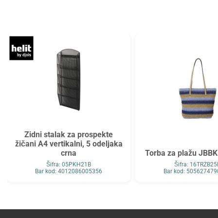
Tarifold
Top2000
Tymos
Unilux
Vega
Verbatim
Verde
Viquel
Wenger
Westcott
WMZ
Zarfsan
Zöwie
Zidni stalak za prospekte
žičani A4 vertikalni, 5 odeljaka
crna
Torba za plažu JBBK
Šifra: 05PKH21B
Šifra: 16TRZB25
Bar kod: 4012086005356
Bar kod: 50562747