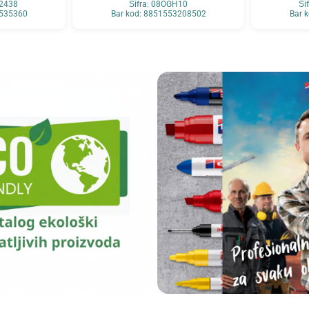
52438
Šifra: 08OGH10
Ši
5535360
Bar kod: 8851553208502
Bar 