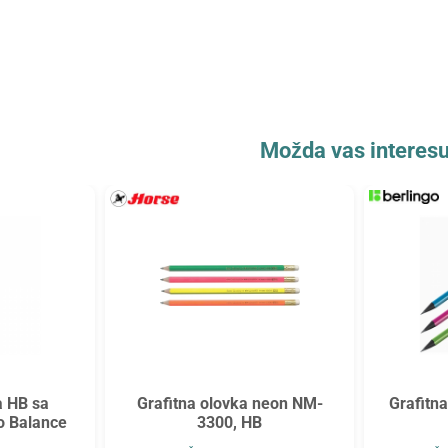
Možda vas interesu
a HB sa
Grafitna olovka neon NM-
Grafitn
o Balance
3300, HB