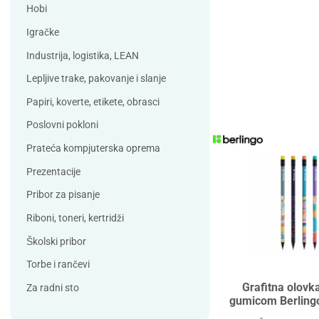
Debatin
Derform
Hobi
DSB
Durable
Igračke
Duracell
Edding
Industrija, logistika, LEAN
ELBA
Eleven
Lepljive trake, pakovanje i slanje
Elix Clean
Falken
Papiri, koverte, etikete, obrasci
Flieger
Franken
Poslovni pokloni
Fun Range
Gabol
Prateća kompjuterska oprema
GIOTTO
Guinness
Prezentacije
Han
Helit
Pribor za pisanje
Herma
HJP
Riboni, toneri, kertridži
Horse
HySeal
Školski pribor
Info Notes
Jalema
Torbe i rančevi
Jarilo
Kangaro
Grafitna olovk
Za radni sto
gumicom Berling
Koh-i-nor
Lamy