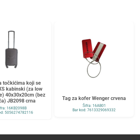
a točkićima koji se
XS kabinski (za low
ve) 40x30x20cm (bez
Tag za kofer Wenger crvena
ća) JB2098 crna
Šifra: 16AB01
ifra: 16KB2098B
Bar kod: 7613329069332
od: 5056274782116