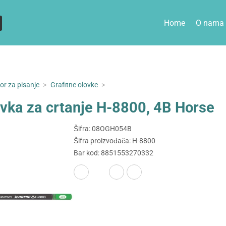
Home
O nama
or za pisanje
>
Grafitne olovke
>
ovka za crtanje H-8800, 4B Horse
Šifra: 08OGH054B
Šifra proizvođača: H-8800
Bar kod: 8851553270332