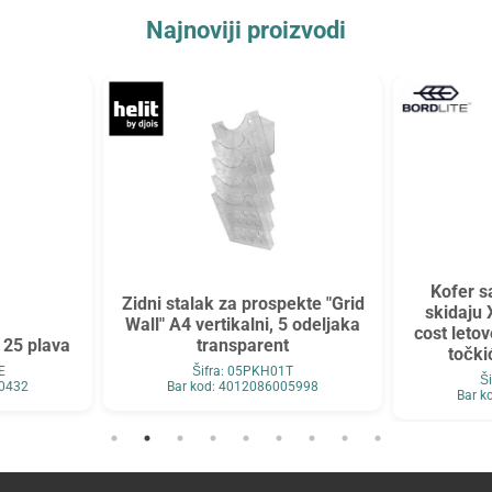
Najnoviji proizvodi
Kofer s
Zidni stalak za prospekte "Grid
skidaju 
Wall" A4 vertikalni, 5 odeljaka
cost leto
 25 plava
transparent
točki
E
Šifra: 05PKH01T
Š
90432
Bar kod: 4012086005998
Bar k